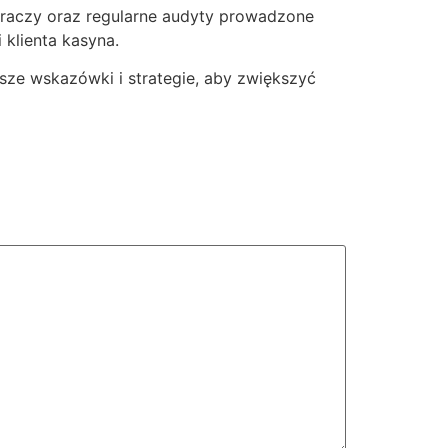
 graczy oraz regularne audyty prowadzone
klienta kasyna.
sze wskazówki i strategie, aby zwiększyć