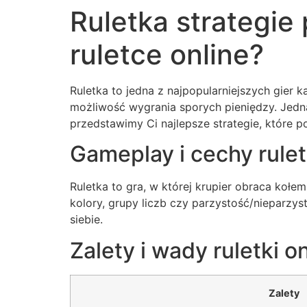
Ruletka strategie
ruletce online?
Ruletka to jedna z najpopularniejszych gier k
możliwość wygrania sporych pieniędzy. Jedn
przedstawimy Ci najlepsze strategie, które 
Gameplay i cechy rulet
Ruletka to gra, w której krupier obraca kołem
kolory, grupy liczb czy parzystość/nieparzys
siebie.
Zalety i wady ruletki o
Zalety