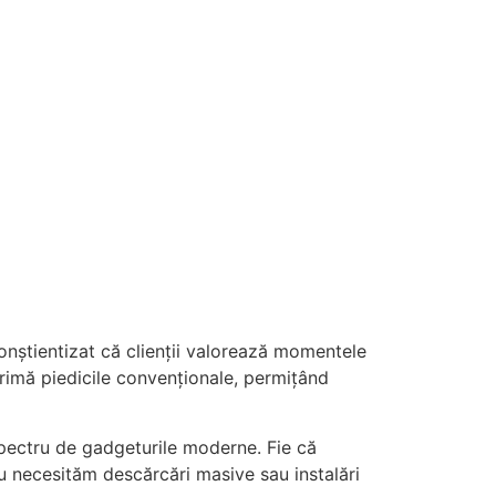
conștientizat că clienții valorează momentele
imă piedicile convenționale, permițând
spectru de gadgeturile moderne. Fie că
u necesităm descărcări masive sau instalări