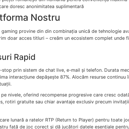
 care doresc anonimitatea suplimentară
atforma Nostru
 de gaming provine din din combinația unică de tehnologie av
im doar acces titluri – creăm un ecosistem complet unde f
uri Rapid
stop prin sistem de chat live, e-mail și telefon. Durata me
rima interacțiune depășește 87%. Alocăm resurse continuu î
uații.
at pe nivele, oferind recompense progresive care cresc odat
, rotiri gratuite sau chiar avantaje exclusiv precum invitaț
licare lunară a ratelor RTP (Return to Player) pentru toate jo
u față de joc corect și dă jucători datele esențiale pentru