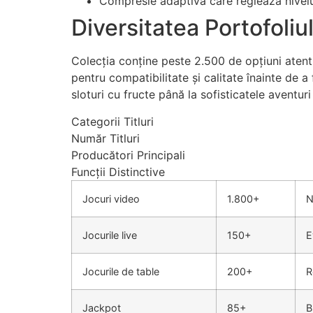
Compresie adaptivă care reglează nivelu
Diversitatea Portofoliu
Colecția conține peste 2.500 de opțiuni atent 
pentru compatibilitate și calitate înainte de a
sloturi cu fructe până la sofisticatele aventur
Categorii Titluri
Număr Titluri
Producători Principali
Funcții Distinctive
Jocuri video
1.800+
N
Jocurile live
150+
E
Jocurile de table
200+
R
Jackpot
85+
B