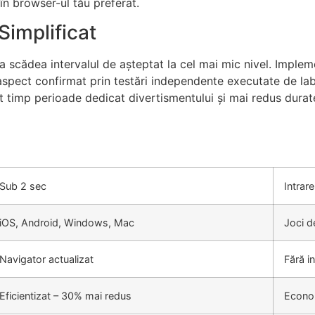
în browser-ul tău preferat.
Simplificat
a scădea intervalul de așteptat la cel mai mic nivel. Implem
 aspect confirmat prin testări independente executate de lab
t timp perioade dedicat divertismentului și mai redus durat
Sub 2 sec
Intrare
iOS, Android, Windows, Mac
Joci d
Navigator actualizat
Fără i
Eficientizat – 30% mai redus
Econom