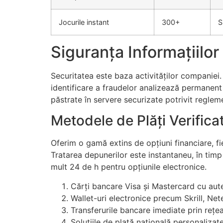
Jocurile instant
300+
S
Siguranța Informațiilor
Securitatea este baza activităților companiei
identificare a fraudelor analizează permanent 
păstrate în servere securizate potrivit regleme
Metodele de Plăți Verifica
Oferim o gamă extins de opțiuni financiare, fie
Tratarea depunerilor este instantaneu, în timp
mult 24 de h pentru opțiunile electronice.
Cărți bancare Visa și Mastercard cu aut
Wallet-uri electronice precum Skrill, Net
Transferurile bancare imediate prin reț
Soluțiile de plată națională personaliz