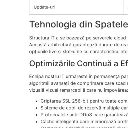
Update-uri
Tehnologia din Spatele
Structura IT a se bazează pe serverele cloud 
Această arhitectură garantează durate de reac
opțiunile live și slot-urile cu caracteristici in
Optimizările Continuă a Ef
Echipa nostru IT urmărește în permanență para
algoritmii avansați de comprimare care scad mă
vizuală vizual remarcabilă care nu împovărează
Criptarea SSL 256-bit pentru toate comu
Sisteme de copii de rezervă multiple care
Protocoalele anti-DDoS care garantează 
Cache inteligentă care memorează prefer