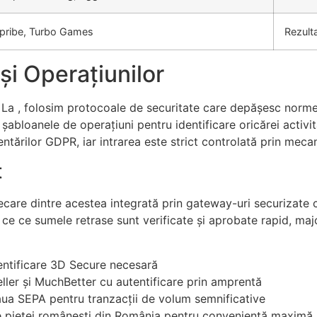
pribe, Turbo Games
Rezult
 și Operațiunilor
. La , folosim protocoale de securitate care depășesc norme
șabloanele de operațiuni pentru identificare oricărei activit
ntărilor GDPR, iar intrarea este strict controlată prin mecan
t
care dintre acestea integrată prin gateway-uri securizate cert
 ce ce sumele retrase sunt verificate și aprobate rapid, maj
entificare 3D Secure necesară
eller și MuchBetter cu autentificare prin amprentă
eaua SEPA pentru tranzacții de volum semnificative
ate pieței românești din România pentru conveniență maximă