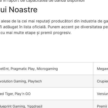
l în raport de capacitatea de bandă disponibil
lui Noastre
alese de la cei mai reputați producători din industria de g
 fi adăugat în lista oficială. Punem accent pe diversitatea pe
i cu mai multe etape și premii progresiv.
etEnt, Pragmatic Play, Microgaming
Megaw
volution Gaming, Playtech
Crupieri
ed Tiger, Play’n GO
Versiu
lueprint Gaming, Yggdrasil
Premii 