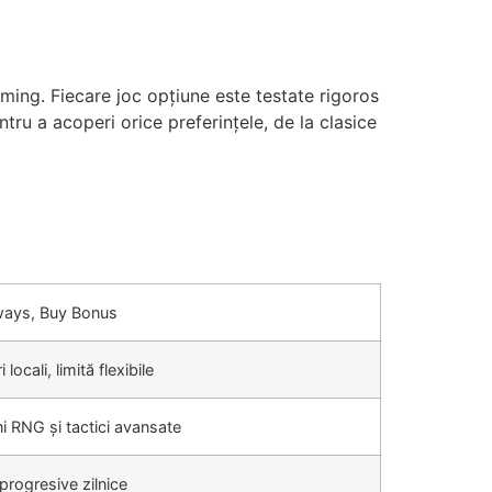
aming. Fiecare joc opțiune este testate rigoros
ntru a acoperi orice preferințele, de la clasice
ays, Buy Bonus
 locali, limită flexibile
ni RNG și tactici avansate
progresive zilnice