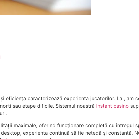
i
i eficiența caracterizează experiența jucătorilor. La , am 
i morți sau etape dificile. Sistemul noastră
Instant casino
supr
ri.
lității maximale, oferind funcționare completă cu întregul 
 desktop, experiența continuă să fie netedă și constantă. N