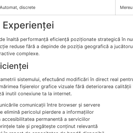
Automat, discrete
Mereu 
 Experienței
de înaltă performanță eficiență poziționate strategică în n
ție reduse fără a depinde de poziția geografică a jucătorulu
teractive complexe.
icienței
metrii sistemului, efectuând modificări în direct real pent
rimea fișierelor grafice vizuale fără deteriorarea calității 
 inutil conexiune ta la internet.
nicările comunicații între browser și servere
 elimină pericolul pierdere a informațiilor
accesibilitatea permanentă a serviciilor
ințele tale și pregătește conținut relevantă