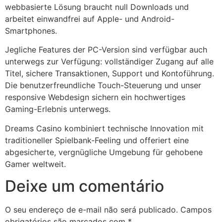
webbasierte Lösung braucht null Downloads und
arbeitet einwandfrei auf Apple- und Android-
Smartphones.
Jegliche Features der PC-Version sind verfügbar auch
unterwegs zur Verfügung: vollständiger Zugang auf alle
Titel, sichere Transaktionen, Support und Kontoführung.
Die benutzerfreundliche Touch-Steuerung und unser
responsive Webdesign sichern ein hochwertiges
Gaming-Erlebnis unterwegs.
Dreams Casino kombiniert technische Innovation mit
traditioneller Spielbank-Feeling und offeriert eine
abgesicherte, vergnügliche Umgebung für gehobene
Gamer weltweit.
Deixe um comentário
O seu endereço de e-mail não será publicado.
Campos
obrigatórios são marcados com
*