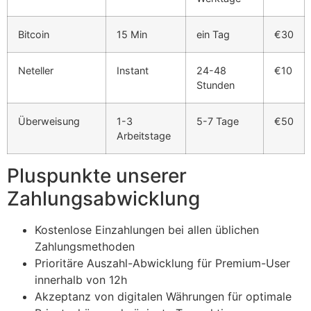
Bitcoin
15 Min
ein Tag
€30
Neteller
Instant
24-48
€10
Stunden
Überweisung
1-3
5-7 Tage
€50
Arbeitstage
Pluspunkte unserer
Zahlungsabwicklung
Kostenlose Einzahlungen bei allen üblichen
Zahlungsmethoden
Prioritäre Auszahl-Abwicklung für Premium-User
innerhalb von 12h
Akzeptanz von digitalen Währungen für optimale