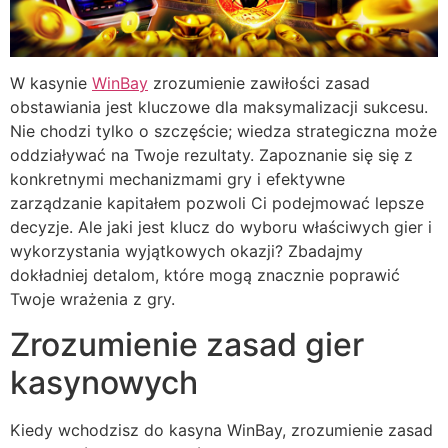
W kasynie
WinBay
zrozumienie zawiłości zasad
obstawiania jest kluczowe dla maksymalizacji sukcesu.
Nie chodzi tylko o szczęście; wiedza strategiczna może
oddziaływać na Twoje rezultaty. Zapoznanie się się z
konkretnymi mechanizmami gry i efektywne
zarządzanie kapitałem pozwoli Ci podejmować lepsze
decyzje. Ale jaki jest klucz do wyboru właściwych gier i
wykorzystania wyjątkowych okazji? Zbadajmy
dokładniej detalom, które mogą znacznie poprawić
Twoje wrażenia z gry.
Zrozumienie zasad gier
kasynowych
Kiedy wchodzisz do kasyna WinBay, zrozumienie zasad