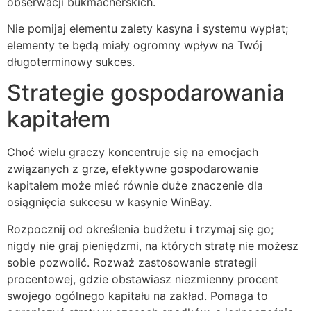
obserwacji bukmacherskich.
Nie pomijaj elementu zalety kasyna i systemu wypłat;
elementy te będą miały ogromny wpływ na Twój
długoterminowy sukces.
Strategie gospodarowania
kapitałem
Choć wielu graczy koncentruje się na emocjach
związanych z grze, efektywne gospodarowanie
kapitałem może mieć równie duże znaczenie dla
osiągnięcia sukcesu w kasynie WinBay.
Rozpocznij od określenia budżetu i trzymaj się go;
nigdy nie graj pieniędzmi, na których stratę nie możesz
sobie pozwolić. Rozważ zastosowanie strategii
procentowej, gdzie obstawiasz niezmienny procent
swojego ogólnego kapitału na zakład. Pomaga to