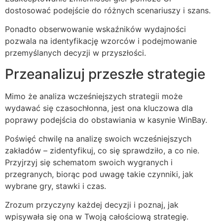
dostosować podejście do różnych scenariuszy i szans.
Ponadto obserwowanie wskaźników wydajności
pozwala na identyfikację wzorców i podejmowanie
przemyślanych decyzji w przyszłości.
Przeanalizuj przeszłe strategie
Mimo że analiza wcześniejszych strategii może
wydawać się czasochłonna, jest ona kluczowa dla
poprawy podejścia do obstawiania w kasynie WinBay.
Poświęć chwilę na analizę swoich wcześniejszych
zakładów – zidentyfikuj, co się sprawdziło, a co nie.
Przyjrzyj się schematom swoich wygranych i
przegranych, biorąc pod uwagę takie czynniki, jak
wybrane gry, stawki i czas.
Zrozum przyczyny każdej decyzji i poznaj, jak
wpisywała się ona w Twoją całościową strategię.