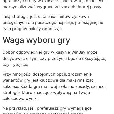
ograniczyć straty w czasach spadków, a jednocześnie
maksymalizować wygrane w czasach dobrej passy.
Inną strategią jest ustalenie limitów zysków i
przegranych dla poszczególnej sesji; po osiągnięciu
tych progów należy odpocząć.
Waga wyboru gry
Dobór odpowiedniej gry w kasynie WinBay może
decydować o tym, czy przeżycie będzie ekscytujące,
czy irytujące.
Przy mnogości dostępnych opcji, zrozumienie
wariantów gry jest kluczowe dla maksymalizacji
sukcesu. Każda gra ma swoje własne zasady, szanse i
strategie, które znacząco wpływają na Twoje
całościowe wyniki.
Na przykład, jeśli preferujesz gry wymagające