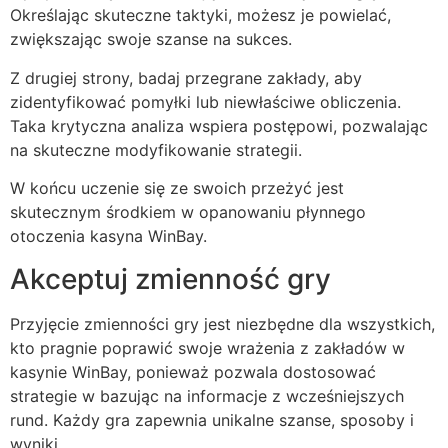
Określając skuteczne taktyki, możesz je powielać,
zwiększając swoje szanse na sukces.
Z drugiej strony, badaj przegrane zakłady, aby
zidentyfikować pomyłki lub niewłaściwe obliczenia.
Taka krytyczna analiza wspiera postępowi, pozwalając
na skuteczne modyfikowanie strategii.
W końcu uczenie się ze swoich przeżyć jest
skutecznym środkiem w opanowaniu płynnego
otoczenia kasyna WinBay.
Akceptuj zmienność gry
Przyjęcie zmienności gry jest niezbędne dla wszystkich,
kto pragnie poprawić swoje wrażenia z zakładów w
kasynie WinBay, ponieważ pozwala dostosować
strategie w bazując na informacje z wcześniejszych
rund. Każdy gra zapewnia unikalne szanse, sposoby i
wyniki.