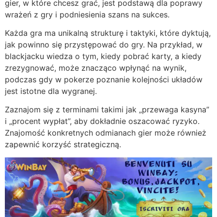
gier, w które chcesz grać, jest podstawą dla poprawy
wrażeń z gry i podniesienia szans na sukces.
Każda gra ma unikalną strukturę i taktyki, które dyktują,
jak powinno się przystępować do gry. Na przykład, w
blackjacku wiedza o tym, kiedy pobrać karty, a kiedy
zrezygnować, może znacząco wpłynąć na wynik,
podczas gdy w pokerze poznanie kolejności układów
jest istotne dla wygranej.
Zaznajom się z terminami takimi jak „przewaga kasyna”
i „procent wypłat”, aby dokładnie oszacować ryzyko.
Znajomość konkretnych odmianach gier może również
zapewnić korzyść strategiczną.