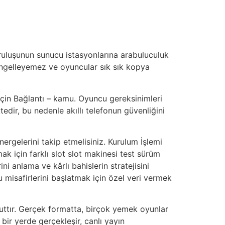
ruluşunun sunucu istasyonlarına arabuluculuk
 engelleyemez ve oyuncular sık sık kopya
 için Bağlantı – kamu. Oyuncu gereksinimleri
edir, bu nedenle akıllı telefonun güvenliğini
rgelerini takip etmelisiniz. Kurulum İşlemi
 için farklı slot slot makinesi test sürüm
ni anlama ve kârlı bahislerin stratejisini
 misafirlerini başlatmak için özel veri vermek
uttır. Gerçek formatta, birçok yemek oyunlar
bir yerde gerçekleşir, canlı yayın