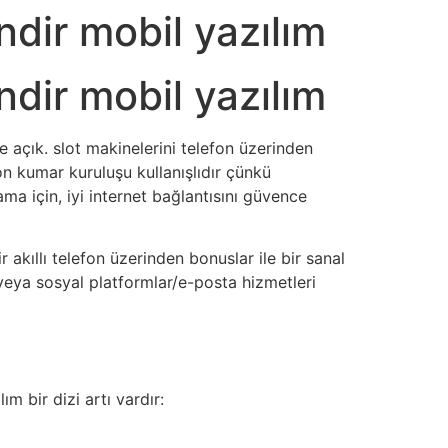
ndir mobil yazılım
ndir mobil yazılım
e açık. slot makinelerini telefon üzerinden
on kumar kuruluşu kullanışlıdır çünkü
ama için, iyi internet bağlantısını güvence
r akıllı telefon üzerinden bonuslar ile bir sanal
eya sosyal platformlar/e-posta hizmetleri
ım bir dizi artı vardır: