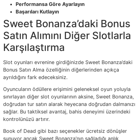
Performansa Göre Ayarlayın
Başarıları Kutlayın
Sweet Bonanza’daki Bonus
Satın Alımını Diğer Slotlarla
Karşılaştırma
Slot oyunları evrenine girdiğinizde Sweet Bonanza’daki
Bonus Satın Alma özelliğinin diğerlerinden açıkça
ayrıldığını fark edeceksiniz.
Oyuncuların ödüllere erişimini geleneksel oyun yoluyla
sınırlayan diğer slot oyunlarının aksine, Sweet Bonanza,
doğrudan tur satın alarak heyecana doğrudan dalmanızı
sağlar. Bu taktiksel avantaj, bahis deneyimi üzerindeki
kontrolünüzü artırır.
Book of Dead gibi bazı seçenekler ücretsiz dönüşler
sunuyor ancak Sweet Bonanza’nın sağladığı anlık