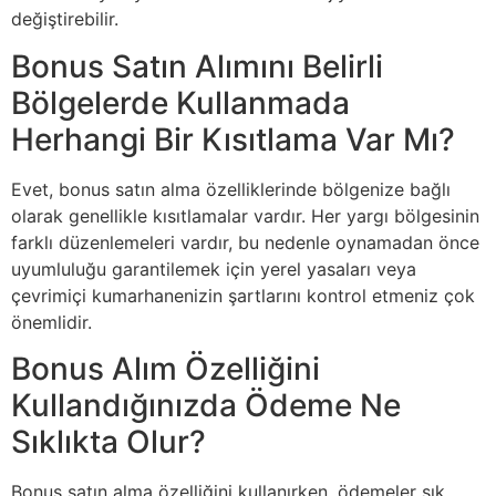
değiştirebilir.
Bonus Satın Alımını Belirli
Bölgelerde Kullanmada
Herhangi Bir Kısıtlama Var Mı?
Evet, bonus satın alma özelliklerinde bölgenize bağlı
olarak genellikle kısıtlamalar vardır. Her yargı bölgesinin
farklı düzenlemeleri vardır, bu nedenle oynamadan önce
uyumluluğu garantilemek için yerel yasaları veya
çevrimiçi kumarhanenizin şartlarını kontrol etmeniz çok
önemlidir.
Bonus Alım Özelliğini
Kullandığınızda Ödeme Ne
Sıklıkta Olur?
Bonus satın alma özelliğini kullanırken, ödemeler sık