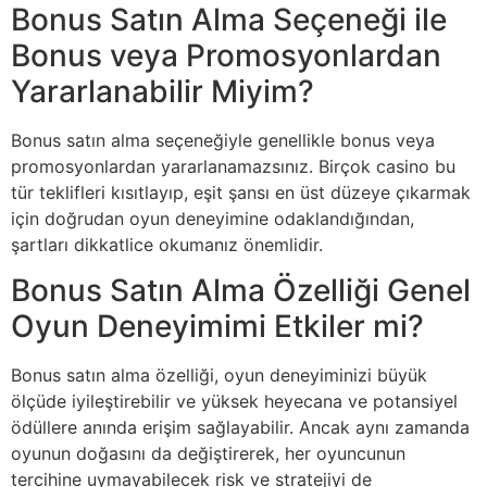
Bonus Satın Alma Seçeneği ile
Bonus veya Promosyonlardan
Yararlanabilir Miyim?
Bonus satın alma seçeneğiyle genellikle bonus veya
promosyonlardan yararlanamazsınız. Birçok casino bu
tür teklifleri kısıtlayıp, eşit şansı en üst düzeye çıkarmak
için doğrudan oyun deneyimine odaklandığından,
şartları dikkatlice okumanız önemlidir.
Bonus Satın Alma Özelliği Genel
Oyun Deneyimimi Etkiler mi?
Bonus satın alma özelliği, oyun deneyiminizi büyük
ölçüde iyileştirebilir ve yüksek heyecana ve potansiyel
ödüllere anında erişim sağlayabilir. Ancak aynı zamanda
oyunun doğasını da değiştirerek, her oyuncunun
tercihine uymayabilecek risk ve stratejiyi de