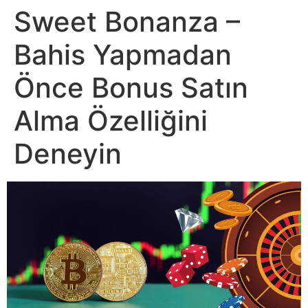
Sweet Bonanza –
Bahis Yapmadan
Önce Bonus Satın
Alma Özelliğini
Deneyin