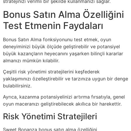
stratejinizi verimli bir şekilde kullanmanızı sağlar.
Bonus Satın Alma Özelliğini
Test Etmenin Faydaları
Bonus Satın Alma fonksiyonunu test etmek, oyun
deneyiminizi büyük ölçüde geliştirebilir ve potansiyel
büyük kazançların heyecanını yaşarken bilinçli kararlar
almanızı mümkün kılabilir.
Çeşitli risk yönetimi stratejilerini keşfederek
yaklaşımınızı özelleştirebilir ve tarzınıza uygun bir denge
bulabilirsiniz.
Ayrıca, kazanma potansiyelinizi artırma fırsatıyla, genel
oyun maceranızı geliştirebilecek akıllıca bir harekettir.
Risk Yönetimi Stratejileri
Sweet Bonanza bonus satın alma özelliğini