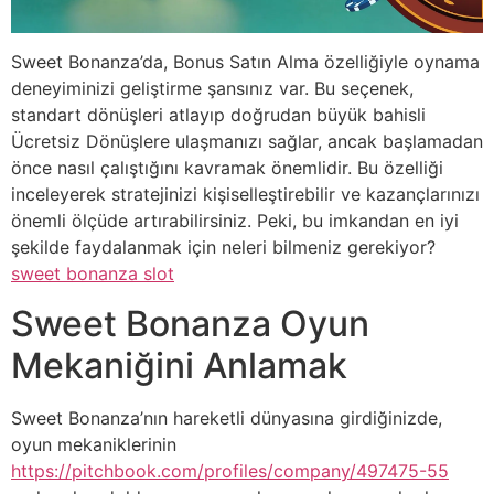
Sweet Bonanza’da, Bonus Satın Alma özelliğiyle oynama
deneyiminizi geliştirme şansınız var. Bu seçenek,
standart dönüşleri atlayıp doğrudan büyük bahisli
Ücretsiz Dönüşlere ulaşmanızı sağlar, ancak başlamadan
önce nasıl çalıştığını kavramak önemlidir. Bu özelliği
inceleyerek stratejinizi kişiselleştirebilir ve kazançlarınızı
önemli ölçüde artırabilirsiniz. Peki, bu imkandan en iyi
şekilde faydalanmak için neleri bilmeniz gerekiyor?
sweet bonanza slot
Sweet Bonanza Oyun
Mekaniğini Anlamak
Sweet Bonanza’nın hareketli dünyasına girdiğinizde,
oyun mekaniklerinin
https://pitchbook.com/profiles/company/497475-55