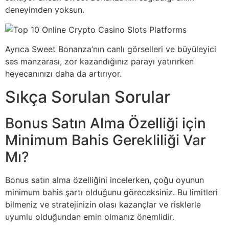
deneyimden yoksun.
Ayrıca Sweet Bonanza’nın canlı görselleri ve büyüleyici
ses manzarası, zor kazandığınız parayı yatırırken
heyecanınızı daha da artırıyor.
Sıkça Sorulan Sorular
Bonus Satın Alma Özelliği için
Minimum Bahis Gerekliliği Var
Mı?
Bonus satın alma özelliğini incelerken, çoğu oyunun
minimum bahis şartı olduğunu göreceksiniz. Bu limitleri
bilmeniz ve stratejinizin olası kazançlar ve risklerle
uyumlu olduğundan emin olmanız önemlidir.