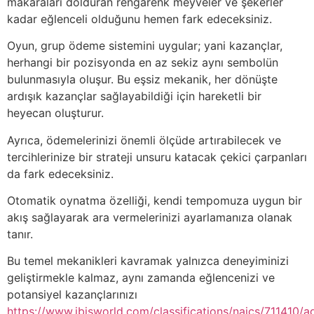
makaraları dolduran rengarenk meyveler ve şekerler
kadar eğlenceli olduğunu hemen fark edeceksiniz.
Oyun, grup ödeme sistemini uygular; yani kazançlar,
herhangi bir pozisyonda en az sekiz aynı sembolün
bulunmasıyla oluşur. Bu eşsiz mekanik, her dönüşte
ardışık kazançlar sağlayabildiği için hareketli bir
heyecan oluşturur.
Ayrıca, ödemelerinizi önemli ölçüde artırabilecek ve
tercihlerinize bir strateji unsuru katacak çekici çarpanları
da fark edeceksiniz.
Otomatik oynatma özelliği, kendi tempomuza uygun bir
akış sağlayarak ara vermelerinizi ayarlamanıza olanak
tanır.
Bu temel mekanikleri kavramak yalnızca deneyiminizi
geliştirmekle kalmaz, aynı zamanda eğlencenizi ve
potansiyel kazançlarınızı
https://www.ibisworld.com/classifications/naics/711410/a