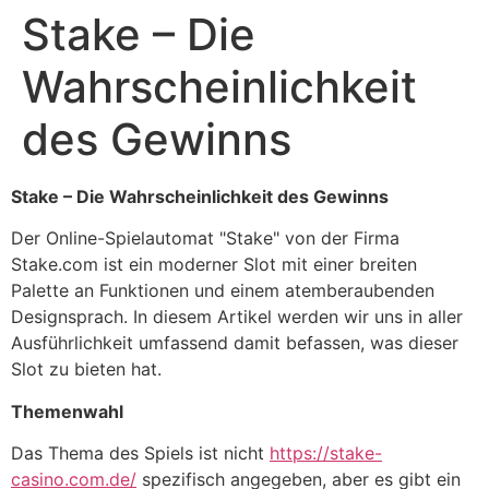
Stake – Die
Wahrscheinlichkeit
des Gewinns
Stake – Die Wahrscheinlichkeit des Gewinns
Der Online-Spielautomat "Stake" von der Firma
Stake.com ist ein moderner Slot mit einer breiten
Palette an Funktionen und einem atemberaubenden
Designsprach. In diesem Artikel werden wir uns in aller
Ausführlichkeit umfassend damit befassen, was dieser
Slot zu bieten hat.
Themenwahl
Das Thema des Spiels ist nicht
https://stake-
casino.com.de/
spezifisch angegeben, aber es gibt ein