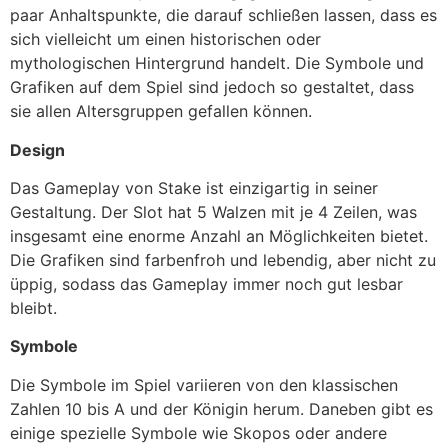
paar Anhaltspunkte, die darauf schließen lassen, dass es
sich vielleicht um einen historischen oder
mythologischen Hintergrund handelt. Die Symbole und
Grafiken auf dem Spiel sind jedoch so gestaltet, dass
sie allen Altersgruppen gefallen können.
Design
Das Gameplay von Stake ist einzigartig in seiner
Gestaltung. Der Slot hat 5 Walzen mit je 4 Zeilen, was
insgesamt eine enorme Anzahl an Möglichkeiten bietet.
Die Grafiken sind farbenfroh und lebendig, aber nicht zu
üppig, sodass das Gameplay immer noch gut lesbar
bleibt.
Symbole
Die Symbole im Spiel variieren von den klassischen
Zahlen 10 bis A und der Königin herum. Daneben gibt es
einige spezielle Symbole wie Skopos oder andere