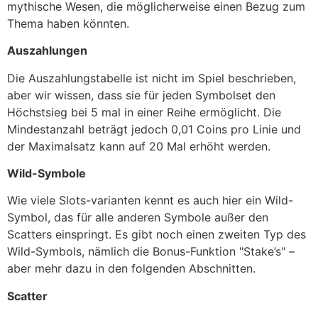
mythische Wesen, die möglicherweise einen Bezug zum
Thema haben könnten.
Auszahlungen
Die Auszahlungstabelle ist nicht im Spiel beschrieben,
aber wir wissen, dass sie für jeden Symbolset den
Höchstsieg bei 5 mal in einer Reihe ermöglicht. Die
Mindestanzahl beträgt jedoch 0,01 Coins pro Linie und
der Maximalsatz kann auf 20 Mal erhöht werden.
Wild-Symbole
Wie viele Slots-varianten kennt es auch hier ein Wild-
Symbol, das für alle anderen Symbole außer den
Scatters einspringt. Es gibt noch einen zweiten Typ des
Wild-Symbols, nämlich die Bonus-Funktion "Stake’s" –
aber mehr dazu in den folgenden Abschnitten.
Scatter