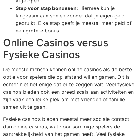
afgelopen.
Stap voor stap bonussen:
Hiermee kun je
langzaam aan spelen zonder dat je eigen geld
gebruikt. Elke stap geeft je meestal meer geld of
een grotere bonus.
Online Casinos versus
Fysieke Casinos
De meeste mensen kennen online casinos als de beste
optie voor spelers die op afstand willen gamen. Dit is
echter niet het enige dat er te zeggen valt. Veel fysieke
casino’s bieden ook een breed scala aan activiteiten en
zijn vaak een leuke plek om met vrienden of familie
samen uit te gaan.
Fysieke casino’s bieden meestal meer sociale contact
dan online casinos, wat voor sommige spelers de
aantrekkelijkheid van het gamen heeft. Veel fysieke