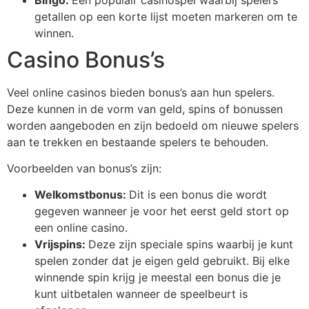
getallen op een korte lijst moeten markeren om te
winnen.
Casino Bonus’s
Veel online casinos bieden bonus’s aan hun spelers.
Deze kunnen in de vorm van geld, spins of bonussen
worden aangeboden en zijn bedoeld om nieuwe spelers
aan te trekken en bestaande spelers te behouden.
Voorbeelden van bonus’s zijn:
Welkomstbonus:
Dit is een bonus die wordt
gegeven wanneer je voor het eerst geld stort op
een online casino.
Vrijspins:
Deze zijn speciale spins waarbij je kunt
spelen zonder dat je eigen geld gebruikt. Bij elke
winnende spin krijg je meestal een bonus die je
kunt uitbetalen wanneer de speelbeurt is