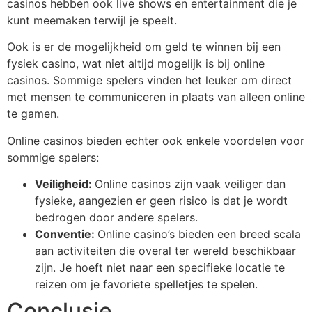
casinos hebben ook live shows en entertainment die je
kunt meemaken terwijl je speelt.
Ook is er de mogelijkheid om geld te winnen bij een
fysiek casino, wat niet altijd mogelijk is bij online
casinos. Sommige spelers vinden het leuker om direct
met mensen te communiceren in plaats van alleen online
te gamen.
Online casinos bieden echter ook enkele voordelen voor
sommige spelers:
Veiligheid:
Online casinos zijn vaak veiliger dan
fysieke, aangezien er geen risico is dat je wordt
bedrogen door andere spelers.
Conventie:
Online casino’s bieden een breed scala
aan activiteiten die overal ter wereld beschikbaar
zijn. Je hoeft niet naar een specifieke locatie te
reizen om je favoriete spelletjes te spelen.
Conclusie