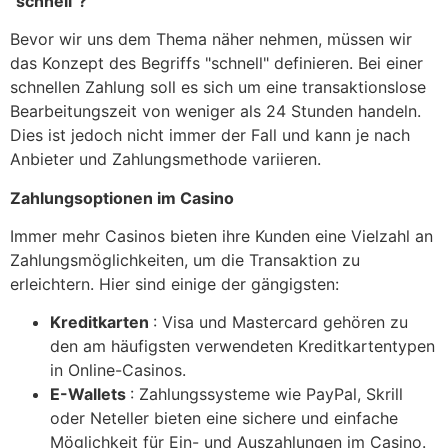
"schnell"?
Bevor wir uns dem Thema näher nehmen, müssen wir
das Konzept des Begriffs "schnell" definieren. Bei einer
schnellen Zahlung soll es sich um eine transaktionslose
Bearbeitungszeit von weniger als 24 Stunden handeln.
Dies ist jedoch nicht immer der Fall und kann je nach
Anbieter und Zahlungsmethode variieren.
Zahlungsoptionen im Casino
Immer mehr Casinos bieten ihre Kunden eine Vielzahl an
Zahlungsmöglichkeiten, um die Transaktion zu
erleichtern. Hier sind einige der gängigsten:
Kreditkarten
: Visa und Mastercard gehören zu
den am häufigsten verwendeten Kreditkartentypen
in Online-Casinos.
E-Wallets
: Zahlungssysteme wie PayPal, Skrill
oder Neteller bieten eine sichere und einfache
Möglichkeit für Ein- und Auszahlungen im Casino.