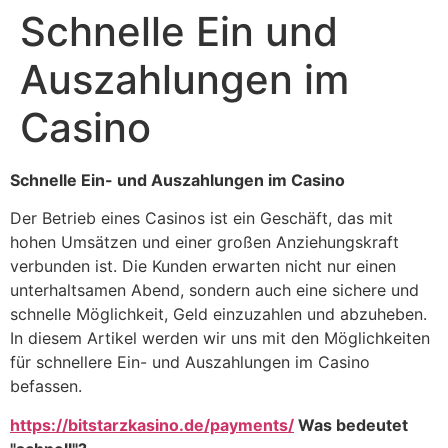
Schnelle Ein und
Auszahlungen im
Casino
Schnelle Ein- und Auszahlungen im Casino
Der Betrieb eines Casinos ist ein Geschäft, das mit
hohen Umsätzen und einer großen Anziehungskraft
verbunden ist. Die Kunden erwarten nicht nur einen
unterhaltsamen Abend, sondern auch eine sichere und
schnelle Möglichkeit, Geld einzuzahlen und abzuheben.
In diesem Artikel werden wir uns mit den Möglichkeiten
für schnellere Ein- und Auszahlungen im Casino
befassen.
https://bitstarzkasino.de/payments/
Was bedeutet