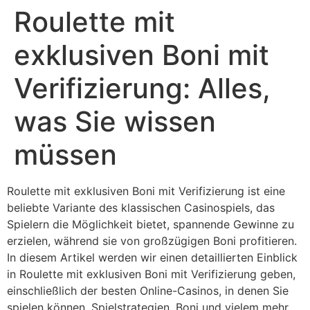
Roulette mit
exklusiven Boni mit
Verifizierung: Alles,
was Sie wissen
müssen
Roulette mit exklusiven Boni mit Verifizierung ist eine
beliebte Variante des klassischen Casinospiels, das
Spielern die Möglichkeit bietet, spannende Gewinne zu
erzielen, während sie von großzügigen Boni profitieren.
In diesem Artikel werden wir einen detaillierten Einblick
in Roulette mit exklusiven Boni mit Verifizierung geben,
einschließlich
der besten Online-Casinos, in denen Sie
spielen können, Spielstrategien, Boni und vielem mehr.