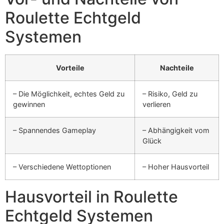
Roulette Echtgeld
Systemen
Vorteile
Nachteile
– Die Möglichkeit, echtes Geld zu
– Risiko, Geld zu
gewinnen
verlieren
– Spannendes Gameplay
– Abhängigkeit vom
Glück
– Verschiedene Wettoptionen
– Hoher Hausvorteil
Hausvorteil in Roulette
Echtgeld Systemen