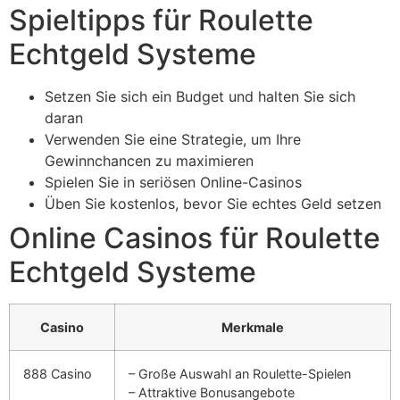
Spieltipps für Roulette
Echtgeld Systeme
Setzen Sie sich ein Budget und halten Sie sich
daran
Verwenden Sie eine Strategie, um Ihre
Gewinnchancen zu maximieren
Spielen Sie in seriösen Online-Casinos
Üben Sie kostenlos, bevor Sie echtes Geld setzen
Online Casinos für Roulette
Echtgeld Systeme
Casino
Merkmale
888 Casino
– Große Auswahl an Roulette-Spielen
– Attraktive Bonusangebote