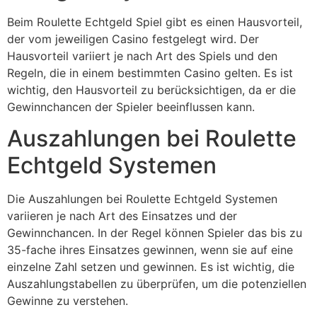
Beim Roulette Echtgeld Spiel gibt es einen Hausvorteil,
der vom jeweiligen Casino festgelegt wird. Der
Hausvorteil variiert je nach Art des Spiels und den
Regeln, die in einem bestimmten Casino gelten. Es ist
wichtig, den Hausvorteil zu berücksichtigen, da er die
Gewinnchancen der Spieler beeinflussen kann.
Auszahlungen bei Roulette
Echtgeld Systemen
Die Auszahlungen bei Roulette Echtgeld Systemen
variieren je nach Art des Einsatzes und der
Gewinnchancen. In der Regel können Spieler das bis zu
35-fache ihres Einsatzes gewinnen, wenn sie auf eine
einzelne Zahl setzen und gewinnen. Es ist wichtig, die
Auszahlungstabellen zu überprüfen, um die potenziellen
Gewinne zu verstehen.