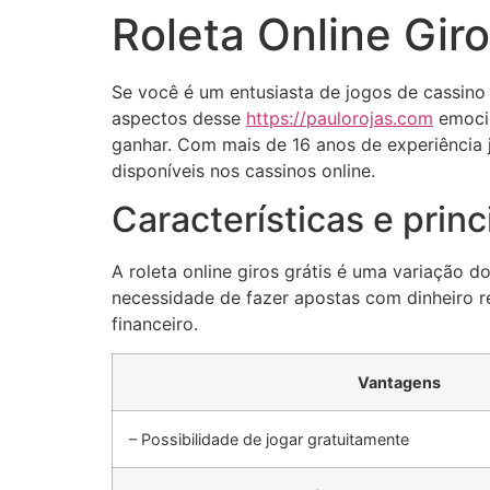
Roleta Online Gir
Se você é um entusiasta de jogos de cassino o
aspectos desse
https://paulorojas.com
emocio
ganhar. Com mais de 16 anos
de experiência 
disponíveis nos cassinos online.
Características e prin
A roleta online giros grátis é uma variação d
necessidade de fazer apostas com dinheiro re
financeiro.
Vantagens
– Possibilidade de jogar gratuitamente