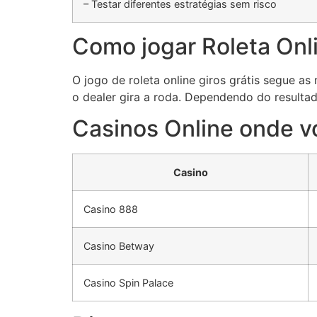
– Testar diferentes estratégias sem risco
Como jogar Roleta Onli
O jogo de roleta online giros grátis segue a
o dealer gira a roda. Dependendo do resulta
Casinos Online onde vo
Casino
Casino 888
Casino Betway
Casino Spin Palace