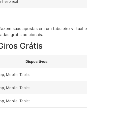
heiro real
 fazem suas apostas em um tabuleiro virtual e
das grátis adicionais.
iros Grátis
Dispositivos
op, Mobile, Tablet
op, Mobile, Tablet
op, Mobile, Tablet