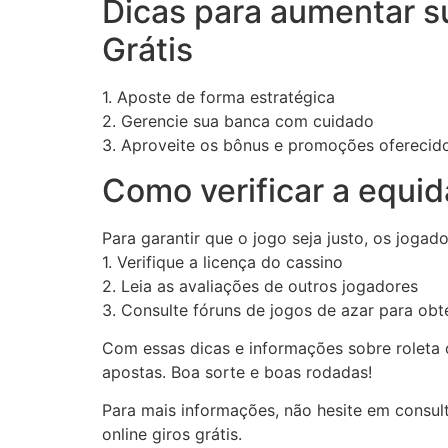
Dicas para aumentar s
Grátis
1. Aposte de forma estratégica
2. Gerencie sua banca com cuidado
3. Aproveite os bônus e promoções oferecido
Como verificar a equid
Para garantir que o jogo seja justo, os joga
1. Verifique a licença do cassino
2. Leia as avaliações de outros jogadores
3. Consulte fóruns de jogos de azar para obt
Com essas dicas e informações sobre roleta o
apostas. Boa sorte e boas rodadas!
Para mais informações, não hesite em consulta
online giros grátis.