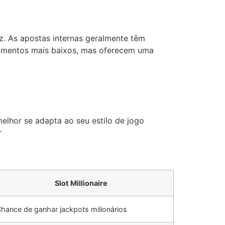
z. As apostas internas geralmente têm
gamentos mais baixos, mas oferecem uma
elhor se adapta ao seu estilo de jogo
r
Slot Millionaire
hance de ganhar jackpots milionários