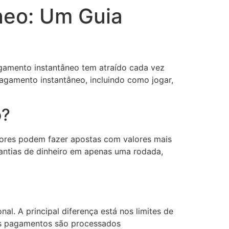
neo: Um Guia
agamento instantâneo tem atraído cada vez
pagamento instantâneo, incluindo como jogar,
o?
adores podem fazer apostas com valores mais
uantias de dinheiro em apenas uma rodada,
al. A principal diferença está nos limites de
 os pagamentos são processados