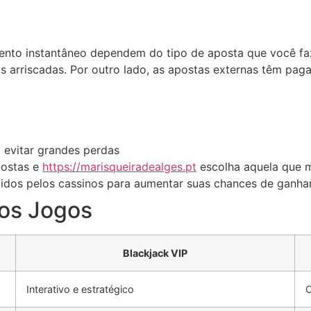
ento instantâneo dependem do tipo de aposta que você fa
 arriscadas. Por outro lado, as apostas externas têm pa
 evitar grandes perdas
postas e
https://marisqueiradealges.pt
escolha aquela que m
idos pelos cassinos para aumentar suas chances de ganha
os Jogos
Blackjack VIP
Interativo e estratégico
C