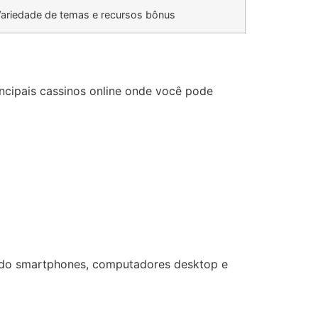
ariedade de temas e recursos bônus
incipais cassinos online onde você pode
uindo smartphones, computadores desktop e