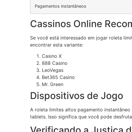
Pagamentos instantâneos
Cassinos Online Rec
Se você está interessado em jogar roleta lim
encontrar esta variante:
Casino X
888 Casino
LeoVegas
Bet365 Casino
Mr. Green
Dispositivos de Jogo
A roleta limites altos pagamento instantâne
tablets. Isso significa que você pode desfru
Verificando a Justiça 