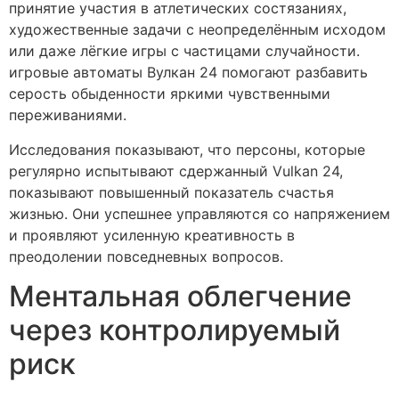
принятие участия в атлетических состязаниях,
художественные задачи с неопределённым исходом
или даже лёгкие игры с частицами случайности.
игровые автоматы Вулкан 24 помогают разбавить
серость обыденности яркими чувственными
переживаниями.
Исследования показывают, что персоны, которые
регулярно испытывают сдержанный Vulkan 24,
показывают повышенный показатель счастья
жизнью. Они успешнее управляются со напряжением
и проявляют усиленную креативность в
преодолении повседневных вопросов.
Ментальная облегчение
через контролируемый
риск