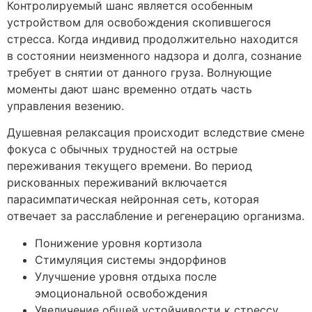
Контролируемый шанс является особенным
устройством для освобождения скопившегося
стресса. Когда индивид продолжительно находится
в состоянии неизменного надзора и долга, сознание
требует в снятии от данного груза. Волнующие
моменты дают шанс временно отдать часть
управления везению.
Душевная релаксация происходит вследствие смене
фокуса с обычных трудностей на острые
переживания текущего времени. Во период
рискованных переживаний включается
парасимпатическая нейронная сеть, которая
отвечает за расслабление и регенерацию организма.
Понижение уровня кортизола
Стимуляция системы эндорфинов
Улучшение уровня отдыха после
эмоциональной освобождения
Увеличение общей устойчивости к стрессу