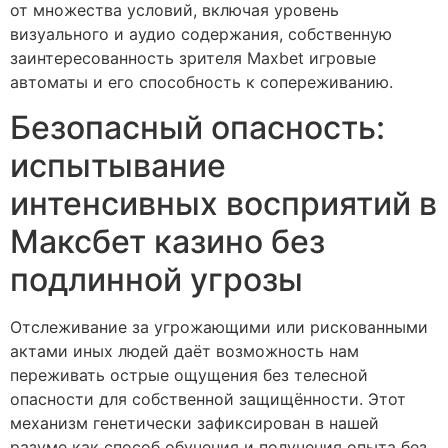
от множества условий, включая уровень
визуального и аудио содержания, собственную
заинтересованность зрителя Maxbet игровые
автоматы и его способность к сопереживанию.
Безопасный опасность:
испытывание
интенсивных восприятий в
Максбет казино без
подлинной угрозы
Отслеживание за угрожающими или рискованными
актами иных людей даёт возможность нам
переживать острые ощущения без телесной
опасности для собственной защищённости. Этот
механизм генетически зафиксирован в нашей
разуме как способ обучения и получения опыта без