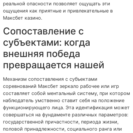
реальной опасности позволяет ощущать эти
ощущения как приятные и привлекательные в
Максбет казино.
Сопоставление с
субъектами: когда
внешняя победа
превращается нашей
Механизм сопоставления с субъектами
соревнований Максбет зеркало рабочее или игр
составляет собой ментальный систему, при котором
наблюдатель умственно ставит себя на положение
функционирующего лица. Эта идентификация может
совершаться на фундаменте различных параметров:
государственной причастности, периода жизни,
половой принадлежности, социального ранга или