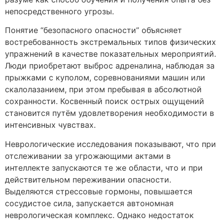
непосредственного угрозы.
Понятие “безопасного опасности” объясняет
востребованность экстремальных типов физических
упражнений в качестве показательных мероприятий.
Люди приобретают выброс адреналина, наблюдая за
прыжками с куполом, соревнованиями машин или
скалолазанием, при этом пребывая в абсолютной
сохранности. Косвенный поиск острых ощущений
становится путём удовлетворения необходимости в
интенсивных чувствах.
Неврологические исследования показывают, что при
отслеживании за угрожающими актами в
интеллекте запускаются те же области, что и при
действительном переживании опасности.
Выделяются стрессовые гормоны, повышается
сосудистое сила, запускается автономная
неврологическая комплекс. Однако недостаток