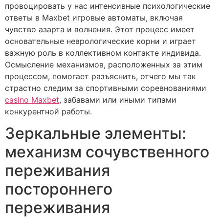
провоцировать у нас интенсивные психологические
ответы в Maxbet игровые автоматы, включая
чувство азарта и волнения. Этот процесс имеет
основательные неврологические корни и играет
важную роль в коллективном контакте индивида.
Осмысление механизмов, расположенных за этим
процессом, помогает разъяснить, отчего мы так
страстно следим за спортивными соревнованиями
casino Maxbet
, забавами или иными типами
конкурентной работы.
Зеркальные элементы:
механизм сочувственного
переживания
постороннего
переживания