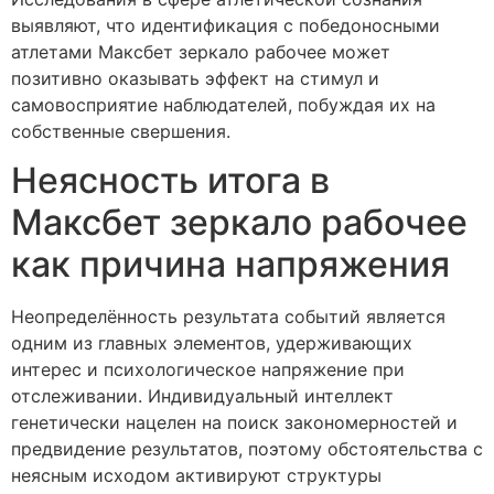
выявляют, что идентификация с победоносными
атлетами Максбет зеркало рабочее может
позитивно оказывать эффект на стимул и
самовосприятие наблюдателей, побуждая их на
собственные свершения.
Неясность итога в
Максбет зеркало рабочее
как причина напряжения
Неопределённость результата событий является
одним из главных элементов, удерживающих
интерес и психологическое напряжение при
отслеживании. Индивидуальный интеллект
генетически нацелен на поиск закономерностей и
предвидение результатов, поэтому обстоятельства с
неясным исходом активируют структуры