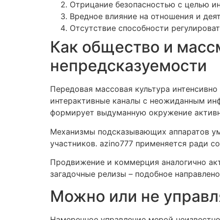
Отрицание безопасностью с целью и
Вредное влияние на отношения и дея
Отсутствие способности регулирова
Как общество и масс
непредсказуемости
Передовая массовая культура интенсивно 
интерактивные каналы с неожиданным ин
формирует выдуманную окружение активн
Механизмы подсказывающих аппаратов ум
участников. azino777 применяется ради 
Продвижение и коммерция аналогично акт
загадочные релизы – подобное направлен
Можно или не управля
Намеренное управление мерой неизвестно