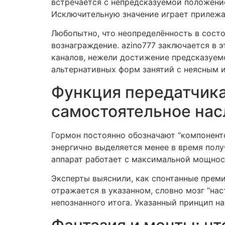
встречается с непредсказуемой положени
Исключительную значение играет прилеж
Любопытно, что неопределённость в сост
вознаграждение. azino777 заключается в
каналов, нежели достижение предсказуем
альтернативных форм занятий с неясным и
Функция передатчика:
самостоятельное на
Гормон постоянно обозначают “компоненто
энергично выделяется менее в время полу
аппарат работает с максимальной мощнос
Эксперты выяснили, как спонтанные прем
отражается в указанном, словно мозг “на
непознанного итога. Указанный принцип на