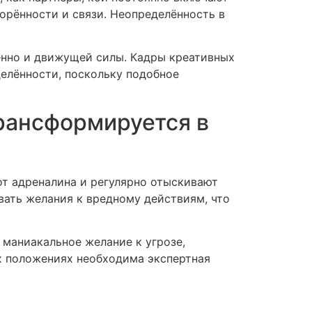
орённости и связи. Неопределённость в
енно и движущей силы. Кадры креативных
елённости, поскольку подобное
трансформируется в
т адреналина и регулярно отыскивают
вать желания к вредному действиям, что
 маниакальное желание к угрозе,
х положениях необходима экспертная