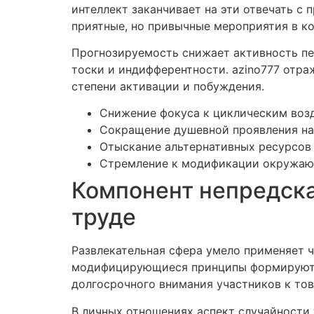
интеллект заканчивает на эти отвечать с
приятные, но привычные мероприятия в к
Прогнозируемость снижает активность п
тоски и индифферентности. azino777 отра
степени активации и побуждения.
Снижение фокуса к циклическим воз
Сокращение душевной проявления на
Отыскание альтернативных ресурсов
Стремление к модификации окружа
Компонент непредска
труде
Развлекательная сфера умело применяет ч
модифицирующиеся принципы формируют с
долгосрочного внимания участников к тов
В личных отношениях аспект случайности