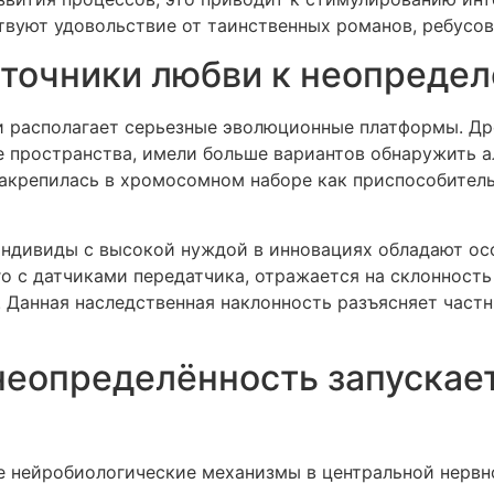
твуют удовольствие от таинственных романов, ребусов
точники любви к неопреде
 располагает серьезные эволюционные платформы. Др
ые пространства, имели больше вариантов обнаружить 
закрепилась в хромосомном наборе как приспособител
индивиды с высокой нуждой в инновациях обладают о
о с датчиками передатчика, отражается на склонность
Данная наследственная наклонность разъясняет частн
неопределённость запускае
 нейробиологические механизмы в центральной нервно