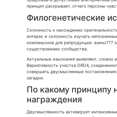
принцип раскрывает, отчего персоны чувс
Филогенетические ис
Склонность к нахождению оригинальности
интерес и склонность изучать непознанн
компаньонов для репродукции. азино777 
существованию сообщества.
Актуальные изыскания выявляют, словно 
Вариативность участка DRD4, соединенног
совершать двусмысленные постановления. 
загадки.
По какому принципу 
награждения
Двусмысленность активирует интенсивные