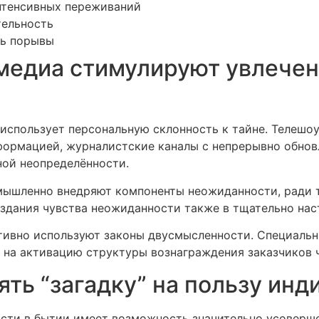
нтенсивных переживаний
тельность
ть порывы
медиа стимулируют увлечен
использует персональную склонность к тайне. Телешо
формацией, журналистские каналы с непрерывно обно
ой неопределённости.
ышленно внедряют компоненты неожиданности, ради т
создания чувства неожиданности также в тщательно н
ивно используют законы двусмысленности. Специальн
о на активацию структуры вознаграждения заказчиков 
ть “загадку” на пользу ин
сти в бытии имеет возможность значительно усоверше