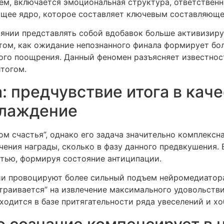
ем, включается эмоциональная структура, ответственн
ащее ядро, которое составляет ключевым составляющ
оянии представлять собой вдобавок больше активизиру
 этом, как ожидание непознанного финала формирует б
ого поощрения. Данный феномен разъясняет известност
тогом.
 предчувствие итога в кач
слаждение
м счастья”, однако его задача значительно комплексн
чения награды, сколько в фазу данного предвкушения. 
тью, формируя состояние антиципации.
ии провоцируют более сильный подъем нейромедиатора
страивается” на извлечение максимального удовольств
ходится в базе притягательности ряда увеселений и хо