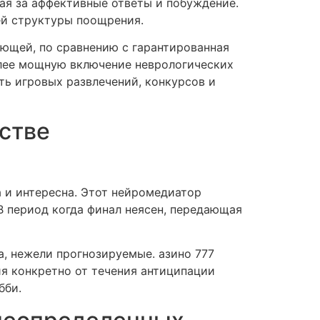
ая за аффективные ответы и побуждение.
ей структуры поощрения.
ющей, по сравнению с гарантированная
олее мощную включение неврологических
ь игровых развлечений, конкурсов и
естве
а и интересна. Этот нейромедиатор
В период когда финал неясен, передающая
, нежели прогнозируемые. азино 777
ия конкретно от течения антиципации
бби.