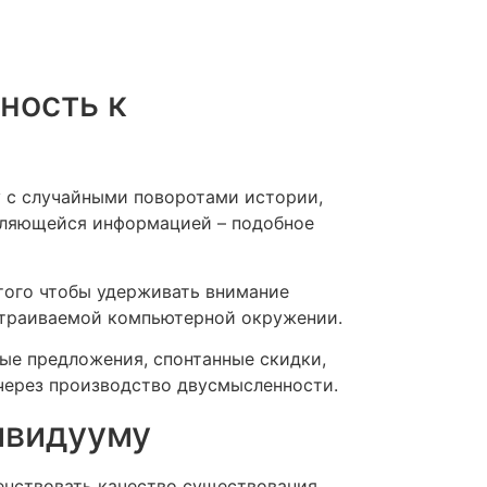
ность к
у с случайными поворотами истории,
вляющейся информацией – подобное
ого чтобы удерживать внимание
астраиваемой компьютерной окружении.
ые предложения, спонтанные скидки,
через производство двусмысленности.
дивидууму
нствовать качество существования.