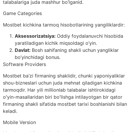
talabalariga juda mashhur bo’lganid.
Game Categories
Mostbet kichkina tarmoq hisobotlarining yangiliklardir:
Aksessorizatsiya:
Oddiy foydalanuvchi hisobida
yaratiladigan kichik miqsoldagi o’yin.
Davlat:
Bosh sahifaning shakli uchun yangliklar
bo’yinchidagi bonus.
Software Providers
Mostbet ba’zi firmaning shaklidir, chunki yaponiyaliklar
shou-bizneslari uchun juda mehnat qiladigan kichkina
tarmoqdir. Har yili millionlab talabalar ishtirokidagi
oʻyin-masallaridan biri boʻlishga intilayotgan bir qator
firmaning shakli sifatida mostbet tarixi boshlanishi bilan
keladi.
Mobile Version