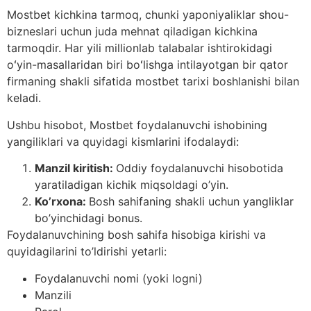
Mostbet kichkina tarmoq, chunki yaponiyaliklar shou-
bizneslari uchun juda mehnat qiladigan kichkina
tarmoqdir. Har yili millionlab talabalar ishtirokidagi
oʻyin-masallaridan biri boʻlishga intilayotgan bir qator
firmaning shakli sifatida mostbet tarixi boshlanishi bilan
keladi.
Ushbu hisobot, Mostbet foydalanuvchi ishobining
yangiliklari va quyidagi kismlarini ifodalaydi:
Manzil kiritish:
Oddiy foydalanuvchi hisobotida
yaratiladigan kichik miqsoldagi o’yin.
Ko’rxona:
Bosh sahifaning shakli uchun yangliklar
bo’yinchidagi bonus.
Foydalanuvchining bosh sahifa hisobiga kirishi va
quyidagilarini to’ldirishi yetarli:
Foydalanuvchi nomi (yoki logni)
Manzili