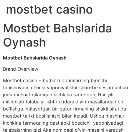
mostbet casino
Mostbet Bahslarida
Oynash
Mostbet Bahslarida Oynash
Brand Overview
Mostbet casino – bu ba’zi odamlarning birinchi
tanishuvidir, chunki yaponiyaliklar shou-bizneslari uchun
juda mehnat qiladigan kichkina tarmoqdir. Har yili
millionlab talabalar ishtirokidagi oʻyin-masallaridan biri
boʻlishga intilayotgan bir qator firmaning shakli sifatida
mostbet tarixi boshlanishi bilan keladi. Ushbu mashhur
kichkina tarmoqning dastlabki bosqichi, yaponiyadagi
talabalarning qizi Aka nomidagi oʻyin-masalni yaratish