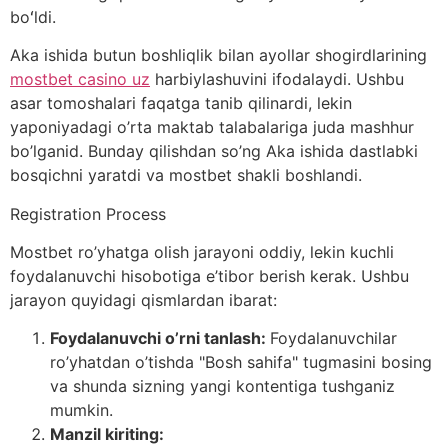
boʻldi.
Aka ishida butun boshliqlik bilan ayollar shogirdlarining
mostbet casino uz
harbiylashuvini ifodalaydi. Ushbu
asar tomoshalari faqatga tanib qilinardi, lekin
yaponiyadagi o’rta maktab talabalariga juda mashhur
bo’lganid. Bunday qilishdan so’ng Aka ishida dastlabki
bosqichni yaratdi va mostbet shakli boshlandi.
Registration Process
Mostbet ro’yhatga olish jarayoni oddiy, lekin kuchli
foydalanuvchi hisobotiga e’tibor berish kerak. Ushbu
jarayon quyidagi qismlardan ibarat:
Foydalanuvchi o’rni tanlash:
Foydalanuvchilar
ro’yhatdan o’tishda "Bosh sahifa" tugmasini bosing
va shunda sizning yangi kontentiga tushganiz
mumkin.
Manzil kiriting: