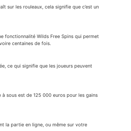
t sur les rouleaux, cela signifie que c’est un
ne fonctionnalité Wilds Free Spins qui permet
voire centaines de fois.
vée, ce qui signifie que les joueurs peuvent
 à sous est de 125 000 euros pour les gains
nt la partie en ligne, ou même sur votre