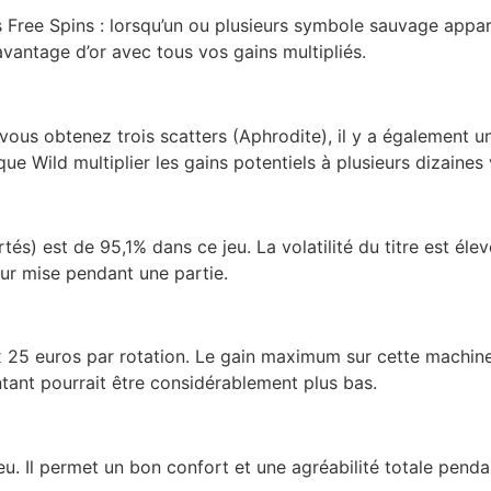
s Free Spins : lorsqu’un ou plusieurs symbole sauvage apparaî
vantage d’or avec tous vos gains multipliés.
ous obtenez trois scatters (Aphrodite), il y a également u
 Wild multiplier les gains potentiels à plusieurs dizaines 
rtés) est de 95,1% dans ce jeu. La volatilité du titre est éle
ur mise pendant une partie.
 25 euros par rotation. Le gain maximum sur cette machine
ant pourrait être considérablement plus bas.
u. Il permet un bon confort et une agréabilité totale penda