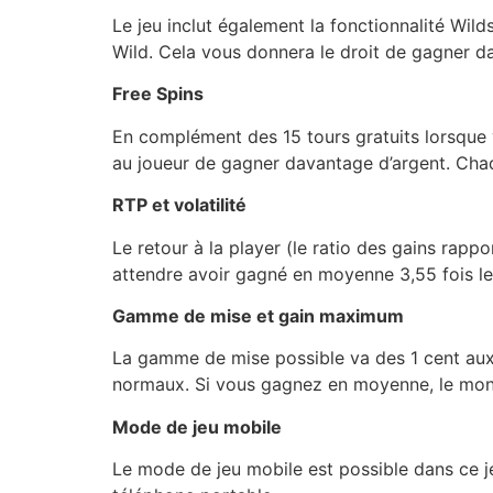
Le jeu inclut également la fonctionnalité Wild
Wild. Cela vous donnera le droit de gagner da
Free Spins
En complément des 15 tours gratuits lorsque v
au joueur de gagner davantage d’argent. Chaque
RTP et volatilité
Le retour à la player (le ratio des gains rappo
attendre avoir gagné en moyenne 3,55 fois le
Gamme de mise et gain maximum
La gamme de mise possible va des 1 cent aux
normaux. Si vous gagnez en moyenne, le mont
Mode de jeu mobile
Le mode de jeu mobile est possible dans ce je