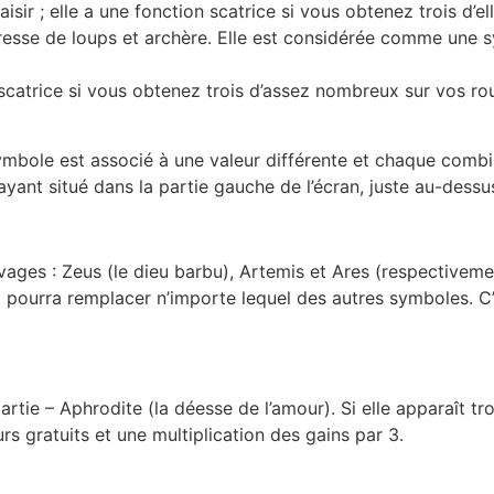
isir ; elle a une fonction scatrice si vous obtenez trois d’el
resse de loups et archère. Elle est considérée comme une 
on scatrice si vous obtenez trois d’assez nombreux sur vos ro
ymbole est associé à une valeur différente et chaque comb
payant situé dans la partie gauche de l’écran, juste au-dessu
ges : Zeus (le dieu barbu), Artemis et Ares (respectivement
 pourra remplacer n’importe lequel des autres symboles. C’e
ie – Aphrodite (la déesse de l’amour). Si elle apparaît trois
rs gratuits et une multiplication des gains par 3.