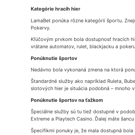
Kategórie hracíh hier
LamaBet ponúka rôzne kategórii športu. Znejú
Pokervy.
Kľúčovým prvkom bola dostupnosť hracích hie
vrátane automatov, rulet, blackjacku a pokeru
Ponúknutie športov
Nedávno bola vykonaná zmena na ktorá ponuku
Štandardné služby ako napríklad Ruleta, Bube
slotových hier je situácia podobná – mnoho 
Ponúknutie športov na ťažkom
Špeciálne služby sú tu tiež dostupné v podo
Extreme a Playtech Casino. Ďalej máte šancu v
Špecifikmi ponuky je, že mala dostupná bola 