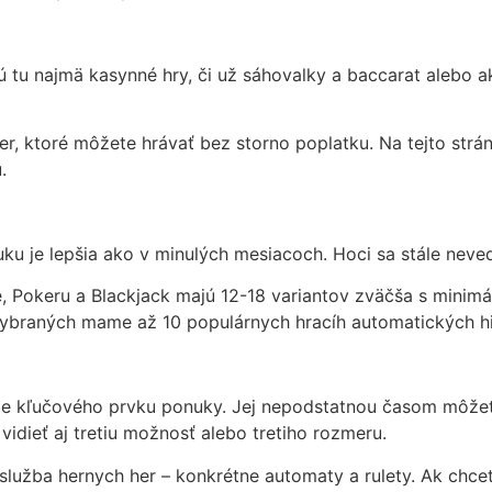
 tu najmä kasynné hry, či už sáhovalky a baccarat alebo a
r, ktoré môžete hrávať bez storno poplatku. Na tejto strá
.
 je lepšia ako v minulých mesiacoch. Hoci sa stále nevede
, Pokeru a Blackjack majú 12-18 variantov zväčša s minimá
vybraných mame až 10 populárnych hracíh automatických hi
be kľučového prvku ponuky. Jej nepodstatnou časom môžete 
idieť aj tretiu možnosť alebo tretiho rozmeru.
služba hernych her – konkrétne automaty a rulety. Ak chcet