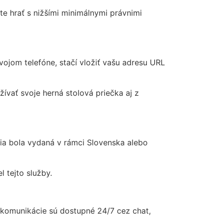
te hrať s nižšími minimálnymi právnimi
vojom telefóne, stačí vložiť vašu adresu URL
ívať svoje herná stolová priečka aj z
ncia bola vydaná v rámci Slovenska alebo
 tejto služby.
komunikácie sú dostupné 24/7 cez chat,