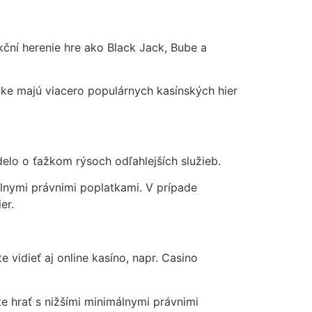
kční herenie hre ako Black Jack, Bube a
nke majú viacero populárnych kasínských hier
lo o ťažkom rýsoch odľahlejších služieb.
lnymi právnimi poplatkami. V prípade
er.
vidieť aj online kasíno, napr. Casino
e hrať s nižšími minimálnymi právnimi