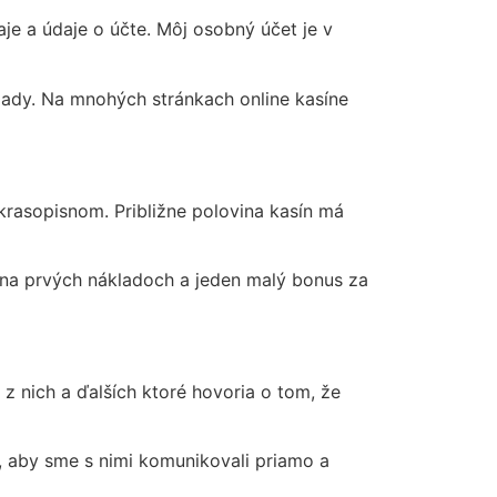
je a údaje o účte. Môj osobný účet je v
lady. Na mnohých stránkach online kasíne
rasopisnom. Približne polovina kasín má
 na prvých nákladoch a jeden malý bonus za
 nich a ďalších ktoré hovoria o tom, že
, aby sme s nimi komunikovali priamo a