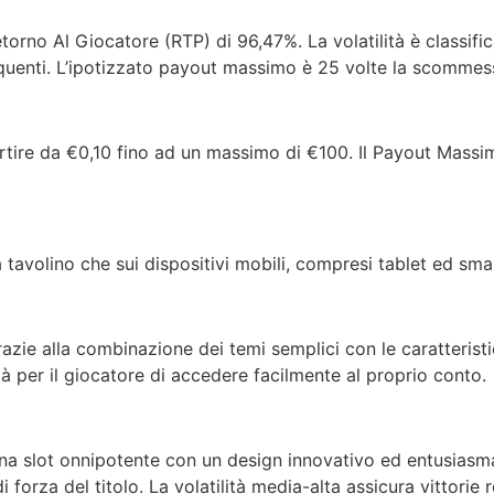
torno Al Giocatore (RTP) di 96,47%. La volatilità è classific
equenti. L’ipotizzato payout massimo è 25 volte la scommes
artire da €0,10 fino ad un massimo di €100. Il Payout Mass
 a tavolino che sui dispositivi mobili, compresi tablet ed s
razie alla combinazione dei temi semplici con le caratteristi
à per il giocatore di accedere facilmente al proprio conto.
a slot onnipotente con un design innovativo ed entusiasmant
orza del titolo. La volatilità media-alta assicura vittorie re