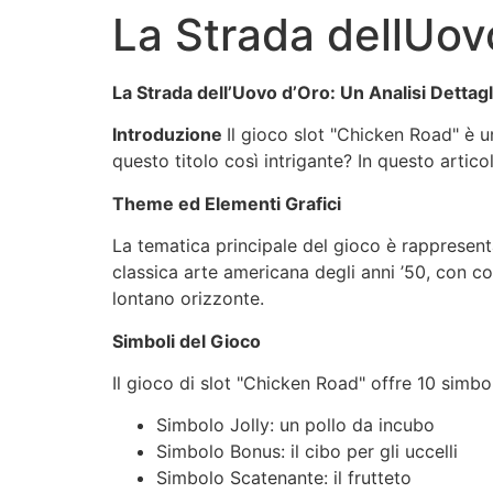
La Strada dellUov
La Strada dell’Uovo d’Oro: Un Analisi Dettagl
Introduzione
Il gioco slot "Chicken Road" è u
questo titolo così intrigante? In questo artico
Theme ed Elementi Grafici
La tematica principale del gioco è rappresen
classica arte americana degli anni ’50, con co
lontano orizzonte.
Simboli del Gioco
Il gioco di slot "Chicken Road" offre 10 simboli
Simbolo Jolly: un pollo da incubo
Simbolo Bonus: il cibo per gli uccelli
Simbolo Scatenante: il frutteto