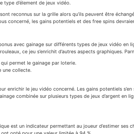
ue type d’élement de jeux vidéo.
nt reconnus sur la grille alors qu’ils peuvent être échangés
us concerné, les gains potentiels et des free spins devraien
bonus avec gainage sur différents types de jeux vidéo en lig
 rouleaux, ce jeu s’enrichit d’autres aspects graphiques. Par
ui permet le gainage par loterie.
e une collecte.
r enrichir le jeu vidéo concerné. Les gains potentiels s’e
u gainage combinée sur plusieurs types de jeux d’argent en
que est un indicateur permettant au joueur d’estimer ses c
 ont opté pour une valeur limitée à 94 %.