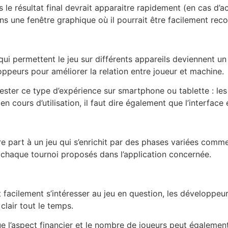
 le résultat final devrait apparaitre rapidement (en cas d’a
une fenêtre graphique où il pourrait être facilement reco
s qui permettent le jeu sur différents appareils deviennent 
oppeurs pour améliorer la relation entre joueur et machine.
tester ce type d’expérience sur smartphone ou tablette : l
 en cours d’utilisation, il faut dire également que l’interfa
e part à un jeu qui s’enrichit par des phases variées comme 
 chaque tournoi proposés dans l’application concernée.
t facilement s’intéresser au jeu en question, les développ
clair tout le temps.
 l’aspect financier et le nombre de joueurs peut également