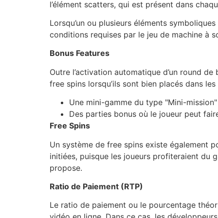
l’élément scatters, qui est présent dans chaq
Lorsqu’un ou plusieurs éléments symboliques so
conditions requises par le jeu de machine à so
Bonus Features
Outre l’activation automatique d’un round de 
free spins lorsqu’ils sont bien placés dans les
Une mini-gamme du type "Mini-mission" q
Des parties bonus où le joueur peut fair
Free Spins
Un système de free spins existe également pou
initiées, puisque les joueurs profiteraient d
propose.
Ratio de Paiement (RTP)
Le ratio de paiement ou le pourcentage théori
vidéo en ligne. Dans ce cas, les développeurs