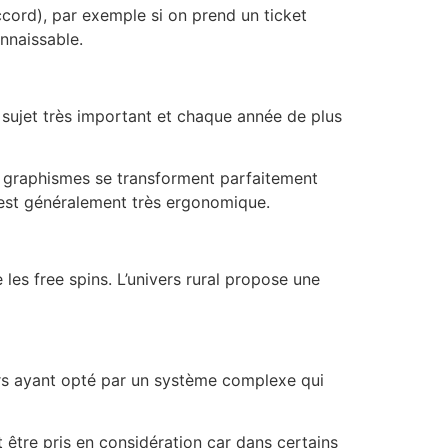
ccord), par exemple si on prend un ticket
nnaissable.
un sujet très important et chaque année de plus
es graphismes se transforment parfaitement
ce est généralement très ergonomique.
les free spins. L’univers rural propose une
eurs ayant opté par un système complexe qui
 être pris en considération car dans certains