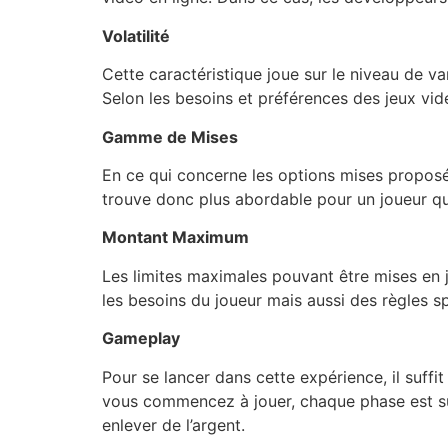
Volatilité
Cette caractéristique joue sur le niveau de va
Selon les besoins et préférences des jeux vid
Gamme de Mises
En ce qui concerne les options mises proposé
trouve donc plus abordable pour un joueur q
Montant Maximum
Les limites maximales pouvant être mises en j
les besoins du joueur mais aussi des règles spé
Gameplay
Pour se lancer dans cette expérience, il suffi
vous commencez à jouer, chaque phase est su
enlever de l’argent.