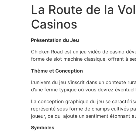
La Route de la Vol
Casinos
Présentation du Jeu
Chicken Road est un jeu vidéo de casino dével
forme de slot machine classique, offrant à se
Thème et Conception
L’univers du jeu s’inscrit dans un contexte rur
d’une ferme typique où vous devrez éventuelle
La conception graphique du jeu se caractérise
représenté sous forme de champs cultivés par
joueur, ce qui ajoute un sentiment étonnant a
Symboles