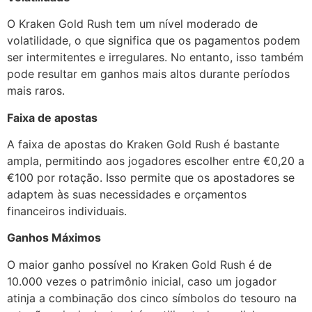
O Kraken Gold Rush tem um nível moderado de
volatilidade, o que significa que os pagamentos podem
ser intermitentes e irregulares. No entanto, isso também
pode resultar em ganhos mais altos durante períodos
mais raros.
Faixa de apostas
A faixa de apostas do Kraken Gold Rush é bastante
ampla, permitindo aos jogadores escolher entre €0,20 a
€100 por rotação. Isso permite que os apostadores se
adaptem às suas necessidades e orçamentos
financeiros individuais.
Ganhos Máximos
O maior ganho possível no Kraken Gold Rush é de
10.000 vezes o patrimônio inicial, caso um jogador
atinja a combinação dos cinco símbolos do tesouro na