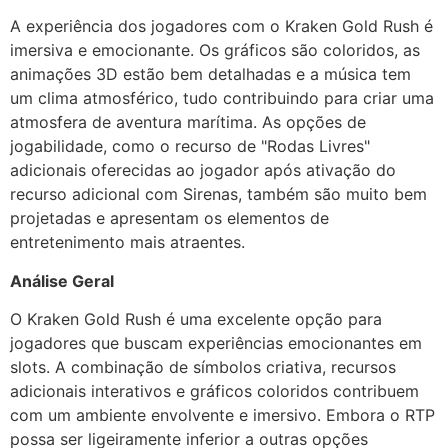
A experiência dos jogadores com o Kraken Gold Rush é
imersiva e emocionante. Os gráficos são coloridos, as
animações 3D estão bem detalhadas e a música tem
um clima atmosférico, tudo contribuindo para criar uma
atmosfera de aventura marítima. As opções de
jogabilidade, como o recurso de "Rodas Livres"
adicionais oferecidas ao jogador após ativação do
recurso adicional com Sirenas, também são muito bem
projetadas e apresentam os elementos de
entretenimento mais atraentes.
Análise Geral
O Kraken Gold Rush é uma excelente opção para
jogadores que buscam experiências emocionantes em
slots. A combinação de símbolos criativa, recursos
adicionais interativos e gráficos coloridos contribuem
com um ambiente envolvente e imersivo. Embora o RTP
possa ser ligeiramente inferior a outras opções