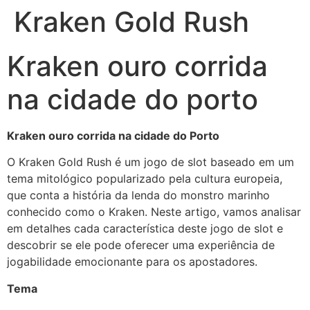
Kraken Gold Rush
Kraken ouro corrida
na cidade do porto
Kraken ouro corrida na cidade do Porto
O Kraken Gold Rush é um jogo de slot baseado em um
tema mitológico popularizado pela cultura europeia,
que conta a história da lenda do monstro marinho
conhecido como o Kraken. Neste artigo, vamos analisar
em detalhes cada característica deste jogo de slot e
descobrir se ele pode oferecer uma experiência de
jogabilidade emocionante para os apostadores.
Tema