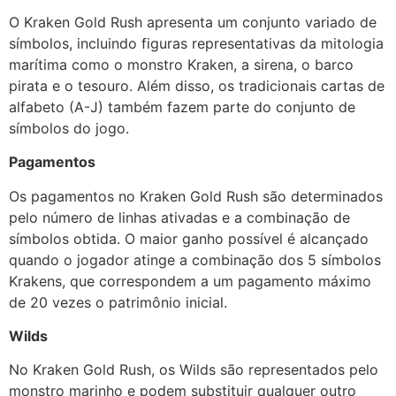
O Kraken Gold Rush apresenta um conjunto variado de
símbolos, incluindo figuras representativas da mitologia
marítima como o monstro Kraken, a sirena, o barco
pirata e o tesouro. Além disso, os tradicionais cartas de
alfabeto (A-J) também fazem parte do conjunto de
símbolos do jogo.
Pagamentos
Os pagamentos no Kraken Gold Rush são determinados
pelo número de linhas ativadas e a combinação de
símbolos obtida. O maior ganho possível é alcançado
quando o jogador atinge a combinação dos 5 símbolos
Krakens, que correspondem a um pagamento máximo
de 20 vezes o patrimônio inicial.
Wilds
No Kraken Gold Rush, os Wilds são representados pelo
monstro marinho e podem substituir qualquer outro