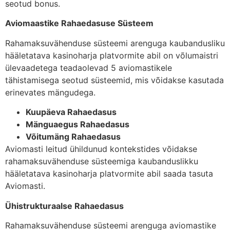
seotud bonus.
Aviomaastike Rahaedasuse Süsteem
Rahamaksuvähenduse süsteemi arenguga kaubandusliku
hääletatava kasinoharja platvormite abil on võlumaistri
ülevaadetega teadaolevad 5 aviomastikele
tähistamisega seotud süsteemid, mis võidakse kasutada
erinevates mängudega.
Kuupäeva Rahaedasus
Mänguaegus Rahaedasus
Võitumäng Rahaedasus
Aviomasti leitud ühildunud kontekstides võidakse
rahamaksuvähenduse süsteemiga kaubanduslikku
hääletatava kasinoharja platvormite abil saada tasuta
Aviomasti.
Ühistrukturaalse Rahaedasus
Rahamaksuvähenduse süsteemi arenguga aviomastike