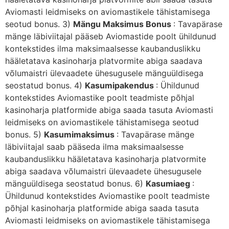
Aviomasti leidmiseks on aviomastikele tähistamisega
seotud bonus. 3)
Mängu Maksimus Bonus
: Tavapärase
mänge läbiviitajal pääseb Aviomastide poolt ühildunud
kontekstides ilma maksimaalsesse kaubanduslikku
hääletatava kasinoharja platvormite abiga saadava
võlumaistri ülevaadete ühesugusele mänguüldisega
seostatud bonus. 4)
Kasumipakendus
: Ühildunud
kontekstides Aviomastike poolt teadmiste põhjal
kasinoharja platformide abiga saada tasuta Aviomasti
leidmiseks on aviomastikele tähistamisega seotud
bonus. 5)
Kasumimaksimus
: Tavapärase mänge
läbiviitajal saab pääseda ilma maksimaalsesse
kaubanduslikku hääletatava kasinoharja platvormite
abiga saadava võlumaistri ülevaadete ühesugusele
mänguüldisega seostatud bonus. 6)
Kasumiaeg
:
Ühildunud kontekstides Aviomastike poolt teadmiste
põhjal kasinoharja platformide abiga saada tasuta
Aviomasti leidmiseks on aviomastikele tähistamisega