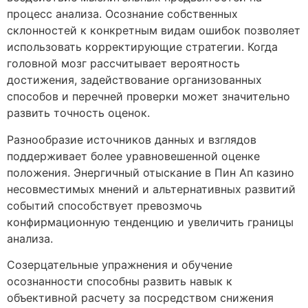
процесс анализа. Осознание собственных
склонностей к конкретным видам ошибок позволяет
использовать корректирующие стратегии. Когда
головной мозг рассчитывает вероятность
достижения, задействование организованных
способов и перечней проверки может значительно
развить точность оценок.
Разнообразие источников данных и взглядов
поддерживает более уравновешенной оценке
положения. Энергичный отыскание в Пин Ап казино
несовместимых мнений и альтернативных развитий
событий способствует превозмочь
конфирмационную тенденцию и увеличить границы
анализа.
Созерцательные упражнения и обучение
осознанности способны развить навык к
объективной расчету за посредством снижения