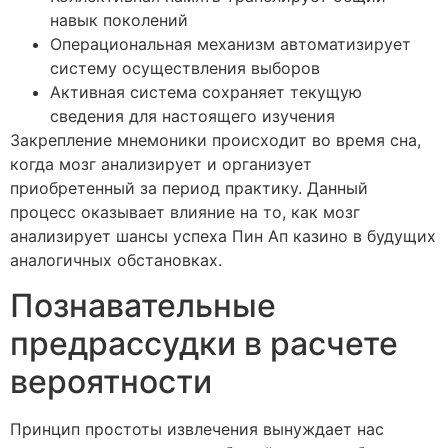
навык поколений
Операциональная механизм автоматизирует
систему осуществления выборов
Активная система сохраняет текущую
сведения для настоящего изучения
Закрепление мнемоники происходит во время сна,
когда мозг анализирует и организует
приобретенный за период практику. Данный
процесс оказывает влияние на то, как мозг
анализирует шансы успеха Пин Ап казино в будущих
аналогичных обстановках.
Познавательные
предрассудки в расчете
вероятности
Принцип простоты извлечения вынуждает нас