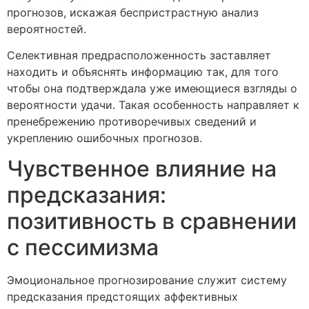
прогнозов, искажая беспристрастную анализ
вероятностей.
Селективная предрасположенность заставляет
находить и объяснять информацию так, для того
чтобы она подтверждала уже имеющиеся взгляды о
вероятности удачи. Такая особенность направляет к
пренебрежению противоречивых сведений и
укреплению ошибочных прогнозов.
Чувственное влияние на
предсказания:
позитивность в сравнении
с пессимизма
Эмоциональное прогнозирование служит систему
предсказания предстоящих аффективных