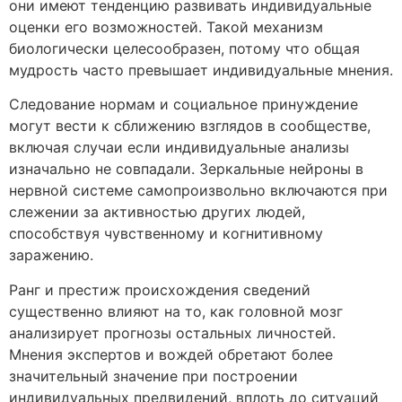
они имеют тенденцию развивать индивидуальные
оценки его возможностей. Такой механизм
биологически целесообразен, потому что общая
мудрость часто превышает индивидуальные мнения.
Следование нормам и социальное принуждение
могут вести к сближению взглядов в сообществе,
включая случаи если индивидуальные анализы
изначально не совпадали. Зеркальные нейроны в
нервной системе самопроизвольно включаются при
слежении за активностью других людей,
способствуя чувственному и когнитивному
заражению.
Ранг и престиж происхождения сведений
существенно влияют на то, как головной мозг
анализирует прогнозы остальных личностей.
Мнения экспертов и вождей обретают более
значительный значение при построении
индивидуальных предвидений, вплоть до ситуаций