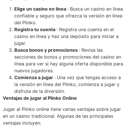
Elige un casino en línea
: Busca un casino en línea
confiable y seguro que ofrezca la versión en línea
del Plinko.
Registra tu cuenta
: Registra una cuenta en el
casino en línea y haz una depósito para iniciar a
jugar.
Busca bonos y promociones
: Revisa las
secciones de bonos y promociones del casino en
línea para ver si hay alguna oferta disponible para
nuevos jugadores.
Comienza a jugar
: Una vez que tengas acceso a
la versión en línea del Plinko, comienza a jugar y
disfruta de la diversión.
Ventajas de jugar al Plinko Online
Jugar al Plinko online tiene varias ventajas sobre jugar
en un casino tradicional. Algunas de las principales
ventajas incluyen: