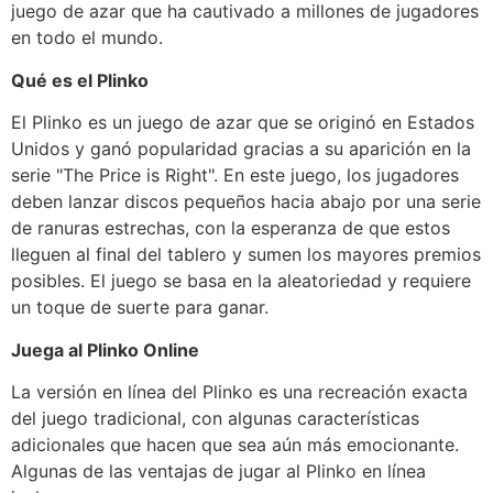
juego de azar que ha cautivado a millones de jugadores
en todo el mundo.
Qué es el Plinko
El Plinko es un juego de azar que se originó en Estados
Unidos y ganó popularidad gracias a su aparición en la
serie "The Price is Right". En este juego, los jugadores
deben lanzar discos pequeños hacia abajo por una serie
de ranuras estrechas, con la esperanza de que estos
lleguen al final del tablero y sumen los mayores premios
posibles. El juego se basa en la aleatoriedad y requiere
un toque de suerte para ganar.
Juega al Plinko Online
La versión en línea del Plinko es una recreación exacta
del juego tradicional, con algunas características
adicionales que hacen que sea aún más emocionante.
Algunas de las ventajas de jugar al Plinko en línea