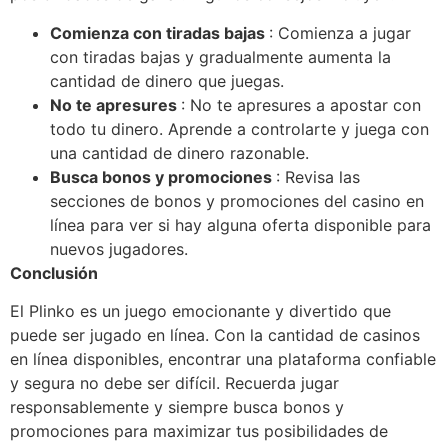
Comienza con tiradas bajas
: Comienza a jugar
con tiradas bajas y gradualmente aumenta la
cantidad de dinero que juegas.
No te apresures
: No te apresures a apostar con
todo tu dinero. Aprende a controlarte y juega con
una cantidad de dinero razonable.
Busca bonos y promociones
: Revisa las
secciones de bonos y promociones del casino en
línea para ver si hay alguna oferta disponible para
nuevos jugadores.
Conclusión
El Plinko es un juego emocionante y divertido que
puede ser jugado en línea. Con la cantidad de casinos
en línea disponibles, encontrar una plataforma confiable
y segura no debe ser difícil. Recuerda jugar
responsablemente y siempre busca bonos y
promociones para maximizar tus posibilidades de