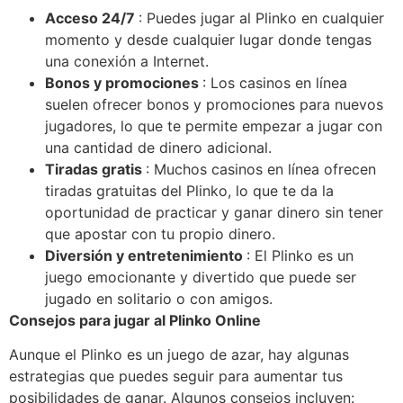
Acceso 24/7
: Puedes jugar al Plinko en cualquier
momento y desde cualquier lugar donde tengas
una conexión a Internet.
Bonos y promociones
: Los casinos en línea
suelen ofrecer bonos y promociones para nuevos
jugadores, lo que te permite empezar a jugar con
una cantidad de dinero adicional.
Tiradas gratis
: Muchos casinos en línea ofrecen
tiradas gratuitas del Plinko, lo que te da la
oportunidad de practicar y ganar dinero sin tener
que apostar con tu propio dinero.
Diversión y entretenimiento
: El Plinko es un
juego emocionante y divertido que puede ser
jugado en solitario o con amigos.
Consejos para jugar al Plinko Online
Aunque el Plinko es un juego de azar, hay algunas
estrategias que puedes seguir para aumentar tus
posibilidades de ganar. Algunos consejos incluyen: