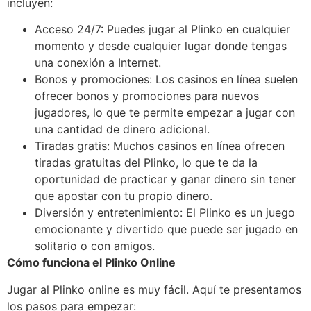
incluyen:
Acceso 24/7: Puedes jugar al Plinko en cualquier
momento y desde cualquier lugar donde tengas
una conexión a Internet.
Bonos y promociones: Los casinos en línea suelen
ofrecer bonos y promociones para nuevos
jugadores, lo que te permite empezar a jugar con
una cantidad de dinero adicional.
Tiradas gratis: Muchos casinos en línea ofrecen
tiradas gratuitas del Plinko, lo que te da la
oportunidad de practicar y ganar dinero sin tener
que apostar con tu propio dinero.
Diversión y entretenimiento: El Plinko es un juego
emocionante y divertido que puede ser jugado en
solitario o con amigos.
Cómo funciona el Plinko Online
Jugar al Plinko online es muy fácil. Aquí te presentamos
los pasos para empezar: