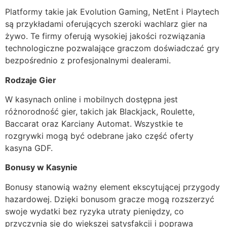
Platformy takie jak Evolution Gaming, NetEnt i Playtech
są przykładami oferujących szeroki wachlarz gier na
żywo. Te firmy oferują wysokiej jakości rozwiązania
technologiczne pozwalające graczom doświadczać gry
bezpośrednio z profesjonalnymi dealerami.
Rodzaje Gier
W kasynach online i mobilnych dostępna jest
różnorodność gier, takich jak Blackjack, Roulette,
Baccarat oraz Karciany Automat. Wszystkie te
rozgrywki mogą być odebrane jako część oferty
kasyna GDF.
Bonusy w Kasynie
Bonusy stanowią ważny element ekscytującej przygody
hazardowej. Dzięki bonusom gracze mogą rozszerzyć
swoje wydatki bez ryzyka utraty pieniędzy, co
przyczynia się do większej satysfakcji i poprawa