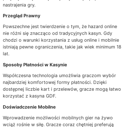
nastrajenia gry.
Przegląd Prawny
Powszechne jest twierdzenie o tym, że hazard online
nie różni się znacząco od tradycyjnych kasyn. Gdy
chodzi o warunki korzystania z usług online i mobilnie
istniają pewne ograniczenia, takie jak wiek minimum 18
lat.
Sposoby Płatności w Kasynie
Współczesna technologia umożliwia graczom wybór
najbardziej komfortowej formy płatności. Dzięki
dostępnej liczbie kart i przelewów, gracze mogą łatwo
korzystać z kasyna GDF.
Doświadczenie Mobilne
Wprowadzenie możliwości mobilnych gier na żywo
wciąż rośnie w siłę. Gracze coraz chętniej preferują