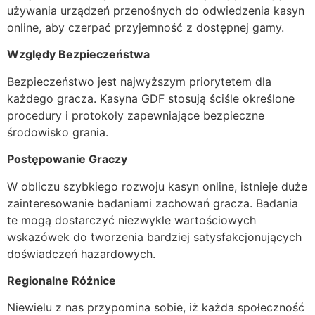
używania urządzeń przenośnych do odwiedzenia kasyn
online, aby czerpać przyjemność z dostępnej gamy.
Względy Bezpieczeństwa
Bezpieczeństwo jest najwyższym priorytetem dla
każdego gracza. Kasyna GDF stosują ściśle określone
procedury i protokoły zapewniające bezpieczne
środowisko grania.
Postępowanie Graczy
W obliczu szybkiego rozwoju kasyn online, istnieje duże
zainteresowanie badaniami zachowań gracza. Badania
te mogą dostarczyć niezwykle wartościowych
wskazówek do tworzenia bardziej satysfakcjonujących
doświadczeń hazardowych.
Regionalne Różnice
Niewielu z nas przypomina sobie, iż każda społeczność