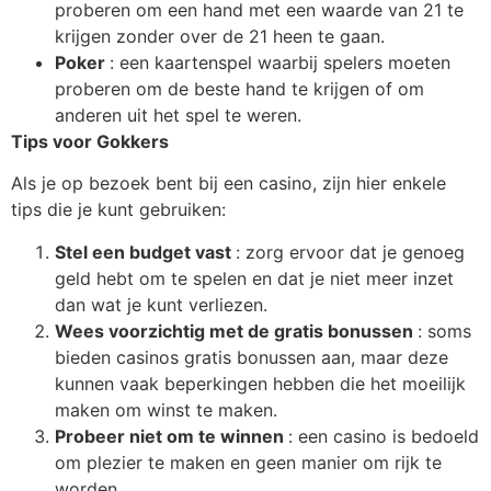
proberen om een hand met een waarde van 21 te
krijgen zonder over de 21 heen te gaan.
Poker
: een kaartenspel waarbij spelers moeten
proberen om de beste hand te krijgen of om
anderen uit het spel te weren.
Tips voor Gokkers
Als je op bezoek bent bij een casino, zijn hier enkele
tips die je kunt gebruiken:
Stel een budget vast
: zorg ervoor dat je genoeg
geld hebt om te spelen en dat je niet meer inzet
dan wat je kunt verliezen.
Wees voorzichtig met de gratis bonussen
: soms
bieden casinos gratis bonussen aan, maar deze
kunnen vaak beperkingen hebben die het moeilijk
maken om winst te maken.
Probeer niet om te winnen
: een casino is bedoeld
om plezier te maken en geen manier om rijk te
worden.