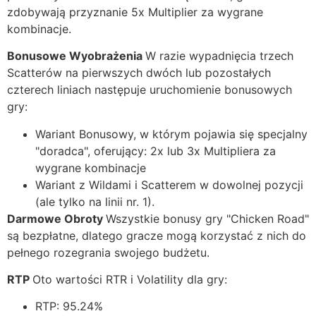
zdobywają przyznanie 5x Multiplier za wygrane
kombinacje.
Bonusowe Wyobrażenia
W razie wypadnięcia trzech
Scatterów na pierwszych dwóch lub pozostałych
czterech liniach następuje uruchomienie bonusowych
gry:
Wariant Bonusowy, w którym pojawia się specjalny
"doradca", oferujący: 2x lub 3x Multipliera za
wygrane kombinacje
Wariant z Wildami i Scatterem w dowolnej pozycji
(ale tylko na linii nr. 1).
Darmowe Obroty
Wszystkie bonusy gry "Chicken Road"
są bezpłatne, dlatego gracze mogą korzystać z nich do
pełnego rozegrania swojego budżetu.
RTP
Oto wartości RTR i Volatility dla gry:
RTP: 95.24%