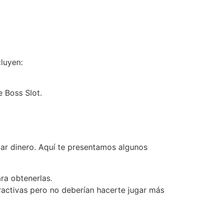
cluyen:
e Boss Slot.
tar dinero. Aquí te presentamos algunos
ra obtenerlas.
tractivas pero no deberían hacerte jugar más