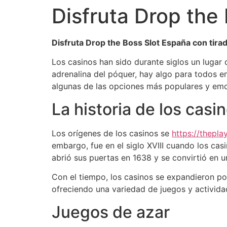
Disfruta Drop the 
Disfruta Drop the Boss Slot España con tirad
Los casinos han sido durante siglos un lugar
adrenalina del póquer, hay algo para todos e
algunas de las opciones más populares y em
La historia de los casi
Los orígenes de los casinos se
https://thepla
embargo, fue en el siglo XVIII cuando los ca
abrió sus puertas en 1638 y se convirtió en un
Con el tiempo, los casinos se expandieron po
ofreciendo una variedad de juegos y activida
Juegos de azar