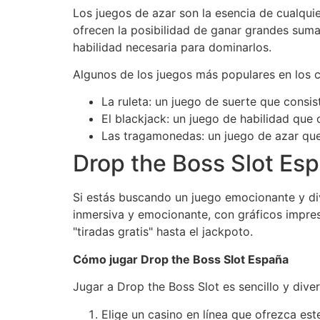
Los juegos de azar son la esencia de cualqui
ofrecen la posibilidad de ganar grandes suma
habilidad necesaria para dominarlos.
Algunos de los juegos más populares en los c
La ruleta: un juego de suerte que consis
El blackjack: un juego de habilidad que
Las tragamonedas: un juego de azar que
Drop the Boss Slot Es
Si estás buscando un juego emocionante y div
inmersiva y emocionante, con gráficos impres
"tiradas gratis" hasta el jackpoto.
Cómo jugar Drop the Boss Slot España
Jugar a Drop the Boss Slot es sencillo y dive
Elige un casino en línea que ofrezca est