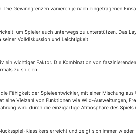
. Die Gewinngrenzen variieren je nach eingetragenen Einsa
ickelt, um Spieler auch unterwegs zu unterstützen. Das La
seiner Volldiskussion und Leichtigkeit.
nitiv ein wichtiger Faktor. Die Kombination von fasziniere
rmals zu spielen.
ür die Fähigkeit der Spieleentwickler, mit einer Mischung a
t eine Vielzahl von Funktionen wie Wild-Ausweitungen, Fre
ahrung wird durch die einzigartige Atmosphäre des Spiels u
cksspiel-Klassikers erreicht und zeigt sich immer wieder als