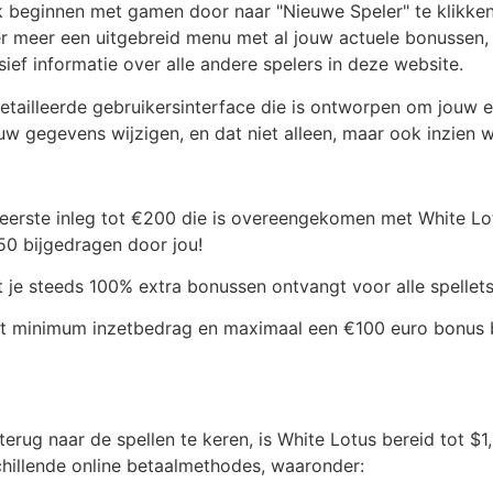
k beginnen met gamen door naar "Nieuwe Speler" te klikken
er meer een uitgebreid menu met al jouw actuele bonussen,
ief informatie over alle andere spelers in deze website.
etailleerde gebruikersinterface die is ontworpen om jouw 
w gegevens wijzigen, en dat niet alleen, maar ook inzien 
 eerste inleg tot €200 die is overeengekomen met White Lo
50 bijgedragen door jou!
 je steeds 100% extra bonussen ontvangt voor alle spellets
s het minimum inzetbedrag en maximaal een €100 euro bonu
 terug naar de spellen te keren, is White Lotus bereid tot 
chillende online betaalmethodes, waaronder: