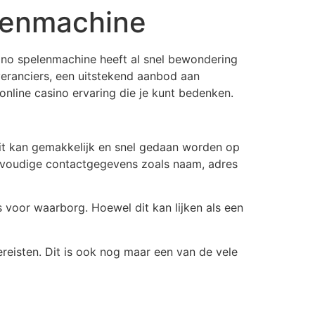
lenmachine
sino spelenmachine heeft al snel bewondering
veranciers, een uitstekend aanbod aan
nline casino ervaring die je kunt bedenken.
Dit kan gemakkelijk en snel gedaan worden op
envoudige contactgegevens zoals naam, adres
 voor waarborg. Hoewel dit kan lijken als een
vereisten. Dit is ook nog maar een van de vele