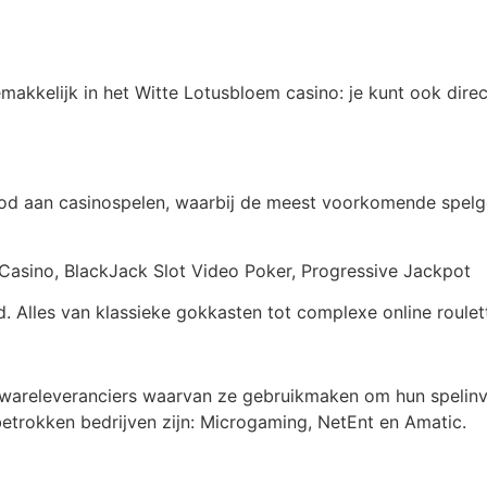
makkelijk in het Witte Lotusbloem casino: je kunt ook direc
bod aan casinospelen, waarbij de meest voorkomende spe
 Casino, BlackJack Slot Video Poker, Progressive Jackpot
d. Alles van klassieke gokkasten tot complexe online roule
wareleveranciers waarvan ze gebruikmaken om hun spelinve
betrokken bedrijven zijn: Microgaming, NetEnt en Amatic.