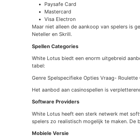
Paysafe Card
Mastercard
Visa Electron
Maar niet alleen de aankoop van spelers is ge
Neteller en Skrill.
Spellen Categories
White Lotus biedt een enorm uitgebreid aan
tabel:
Genre Spelspecifieke Opties Vraag- Roulette
Het aanbod aan casinospellen is verpletteren
Software Providers
White Lotus heeft een sterk netwerk met soft
spelers zo realistisch mogelijk te maken. De 
Mobiele Versie