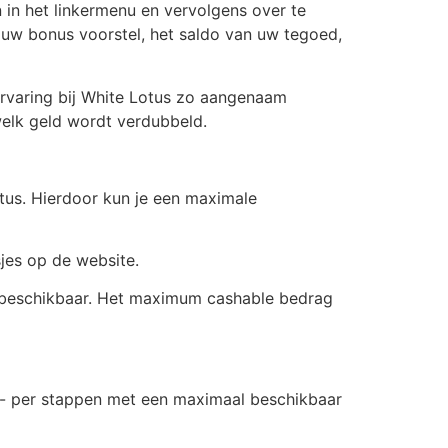
 in het linkermenu en vervolgens over te
 uw bonus voorstel, het saldo van uw tegoed,
ervaring bij White Lotus zo aangenaam
welk geld wordt verdubbeld.
tus. Hierdoor kun je een maximale
jes op de website.
s beschikbaar. Het maximum cashable bedrag
$1,- per stappen met een maximaal beschikbaar