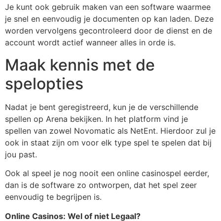
Je kunt ook gebruik maken van een software waarmee
je snel en eenvoudig je documenten op kan laden. Deze
worden vervolgens gecontroleerd door de dienst en de
account wordt actief wanneer alles in orde is.
Maak kennis met de
spelopties
Nadat je bent geregistreerd, kun je de verschillende
spellen op Arena bekijken. In het platform vind je
spellen van zowel Novomatic als NetEnt. Hierdoor zul je
ook in staat zijn om voor elk type spel te spelen dat bij
jou past.
Ook al speel je nog nooit een online casinospel eerder,
dan is de software zo ontworpen, dat het spel zeer
eenvoudig te begrijpen is.
Online Casinos: Wel of niet Legaal?