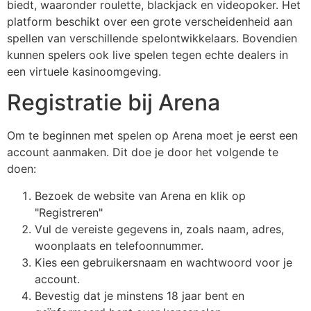
biedt, waaronder roulette, blackjack en videopoker. Het
platform beschikt over een grote verscheidenheid aan
spellen van verschillende spelontwikkelaars. Bovendien
kunnen spelers ook live spelen tegen echte dealers in
een virtuele kasinoomgeving.
Registratie bij Arena
Om te beginnen met spelen op Arena moet je eerst een
account aanmaken. Dit doe je door het volgende te
doen:
Bezoek de website van Arena en klik op
"Registreren"
Vul de vereiste gegevens in, zoals naam, adres,
woonplaats en telefoonnummer.
Kies een gebruikersnaam en wachtwoord voor je
account.
Bevestig dat je minstens 18 jaar bent en