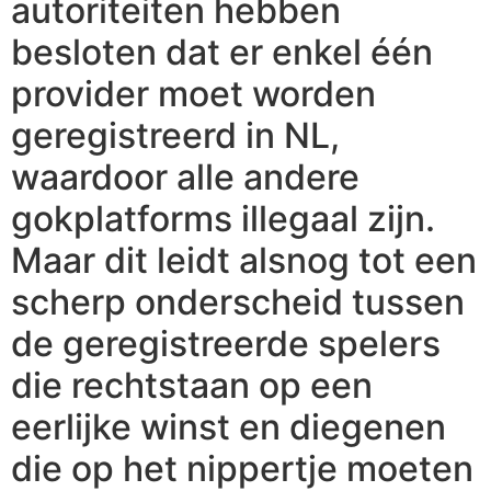
autoriteiten hebben
besloten dat er enkel één
provider moet worden
geregistreerd in NL,
waardoor alle andere
gokplatforms illegaal zijn.
Maar dit leidt alsnog tot een
scherp onderscheid tussen
de geregistreerde spelers
die rechtstaan op een
eerlijke winst en diegenen
die op het nippertje moeten