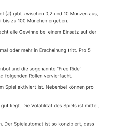
ol (J) gibt zwischen 0,2 und 10 Münzen aus,
i bis zu 100 München ergeben.
acht alle Gewinne bei einem Einsatz auf der
mal oder mehr in Erscheinung tritt. Pro 5
mbol und die sogenannte "Free Ride"-
nd folgenden Rollen vervierfacht.
em Spiel aktiviert ist. Nebenbei können pro
 liegt. Die Volatilität des Spiels ist mittel,
 Der Spielautomat ist so konzipiert, dass