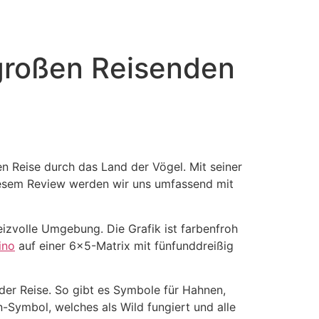
 großen Reisenden
n Reise durch das Land der Vögel. Mit seiner
n diesem Review werden wir uns umfassend mit
eizvolle Umgebung. Die Grafik ist farbenfroh
ino
auf einer 6×5-Matrix mit fünfunddreißig
der Reise. So gibt es Symbole für Hahnen,
-Symbol, welches als Wild fungiert und alle