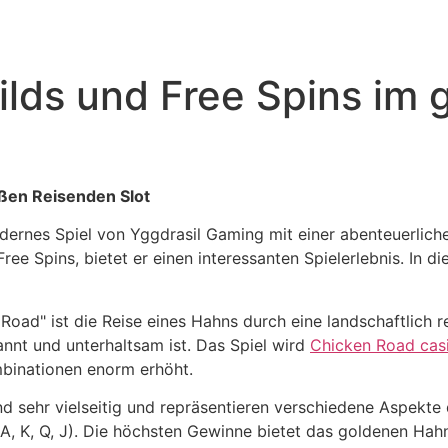
ilds und Free Spins im
oßen Reisenden Slot
dernes Spiel von Yggdrasil Gaming mit einer abenteuerliche
 Free Spins, bietet er einen interessanten Spielerlebnis. I
ad" ist die Reise eines Hahns durch eine landschaftlich r
nnt und unterhaltsam ist. Das Spiel wird
Chicken Road cas
binationen enorm erhöht.
 sehr vielseitig und repräsentieren verschiedene Aspekte 
, K, Q, J). Die höchsten Gewinne bietet das goldenen Hahn