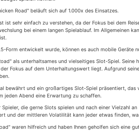
icken Road" beläuft sich auf 1.000x des Einsatzes.
st ist sehr einfach zu verstehen, da der Fokus bei dem Reis
bwechslung bei einem langen Spielablauf. Im Allgemeinen k
st.
L5-Form entwickelt wurde, können es auch mobile Geräte n
oad" als unterhaltsames und vielseitiges Slot-Spiel. Seine 
 der Fokus auf dem Unterhaltungswert liegt. Aufgrund seiner
eben.
l bewährt und ein großartiges Slot-Spiel präsentiert, das 
 um jeden Abend eine Erwartung zu schaffen.
 Spieler, die gerne Slots spielen und nach einer Vielzahl a
rt und der mittleren Volatilität kann jeder etwas finden, w
oad" waren hilfreich und haben Ihnen geholfen sich eine g