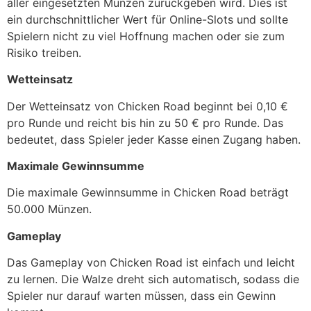
aller eingesetzten Münzen zurückgeben wird. Dies ist
ein durchschnittlicher Wert für Online-Slots und sollte
Spielern nicht zu viel Hoffnung machen oder sie zum
Risiko treiben.
Wetteinsatz
Der Wetteinsatz von Chicken Road beginnt bei 0,10 €
pro Runde und reicht bis hin zu 50 € pro Runde. Das
bedeutet, dass Spieler jeder Kasse einen Zugang haben.
Maximale Gewinnsumme
Die maximale Gewinnsumme in Chicken Road beträgt
50.000 Münzen.
Gameplay
Das Gameplay von Chicken Road ist einfach und leicht
zu lernen. Die Walze dreht sich automatisch, sodass die
Spieler nur darauf warten müssen, dass ein Gewinn