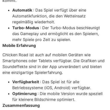
kommt.
Automatik
: Das Spiel verfügt über eine
Automatikfunktion, die den Wetteinsatz
regelmäßig wiederholt.
Turbo-Modus
: Der Turbo-Modus beschleunigt
das Gameplay und ermöglicht es den Spielern,
mehr Spiele pro Zeit zu spielen.
Mobile Erfahrung
Chicken Road ist auch auf mobilen Geräten wie
Smartphones oder Tablets verfügbar. Die Grafiken und
Soundeffekte sind in der App unverändert und bieten
eine einzigartige Spielerfahrung.
Verfügbarkeit
: Das Spiel ist für alle
Betriebssysteme (iOS, Android) verfügbar.
Optimierung
: Die mobile Version wurde speziell
für kleinere Bildschirme optimiert.
Zusammenfassung