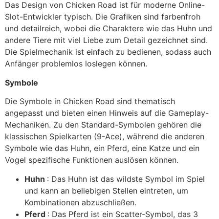
Das Design von Chicken Road ist für moderne Online-
Slot-Entwickler typisch. Die Grafiken sind farbenfroh
und detailreich, wobei die Charaktere wie das Huhn und
andere Tiere mit viel Liebe zum Detail gezeichnet sind.
Die Spielmechanik ist einfach zu bedienen, sodass auch
Anfänger problemlos loslegen können.
Symbole
Die Symbole in Chicken Road sind thematisch
angepasst und bieten einen Hinweis auf die Gameplay-
Mechaniken. Zu den Standard-Symbolen gehören die
klassischen Spielkarten (9-Ace), während die anderen
Symbole wie das Huhn, ein Pferd, eine Katze und ein
Vogel spezifische Funktionen auslösen können.
Huhn
: Das Huhn ist das wildste Symbol im Spiel
und kann an beliebigen Stellen eintreten, um
Kombinationen abzuschließen.
Pferd
: Das Pferd ist ein Scatter-Symbol, das 3