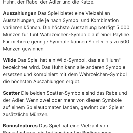
Huhn, der Rabe, der Adler und die Katze.
Auszahlungen
Das Spiel bietet eine Vielzahl an
Auszahlungen, die je nach Symbol und Kombination
variieren können. Die höchste Auszahlung beträgt 5.000
Münzen für fünf Wahrzeichen-Symbole auf einer Payline.
Für mehrere geringe Symbole können Spieler bis zu 500
Münzen gewinnen.
Wilde
Das Spiel hat ein Wild-Symbol, das als "Huhn"
bezeichnet wird. Das Huhn kann alle anderen Symbole
ersetzen und kombiniert mit dem Wahrzeichen-Symbol
die höchsten Auszahlungen ergibt.
Scatter
Die beiden Scatter-Symbole sind das Rabe und
der Adler. Wenn zwei oder mehr von diesen Symbole
auf einem Spielautomaten landen, gewinnt der Spieler
zusätzliche Münzen.
Bonusfeatures
Das Spiel hat eine Vielzahl von
Bonusfeatures, die bei bestimmten Bedingungen