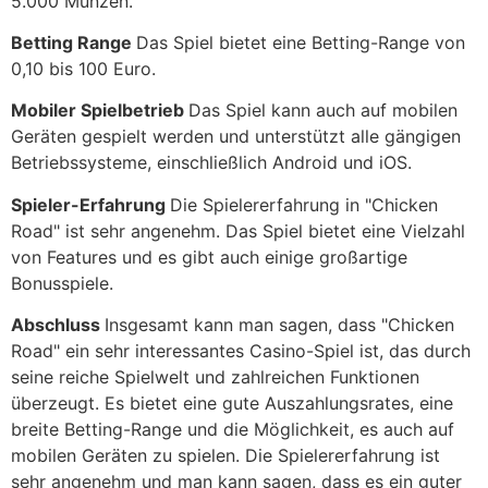
5.000 Münzen.
Betting Range
Das Spiel bietet eine Betting-Range von
0,10 bis 100 Euro.
Mobiler Spielbetrieb
Das Spiel kann auch auf mobilen
Geräten gespielt werden und unterstützt alle gängigen
Betriebssysteme, einschließlich Android und iOS.
Spieler-Erfahrung
Die Spielererfahrung in "Chicken
Road" ist sehr angenehm. Das Spiel bietet eine Vielzahl
von Features und es gibt auch einige großartige
Bonusspiele.
Abschluss
Insgesamt kann man sagen, dass "Chicken
Road" ein sehr interessantes Casino-Spiel ist, das durch
seine reiche Spielwelt und zahlreichen Funktionen
überzeugt. Es bietet eine gute Auszahlungsrates, eine
breite Betting-Range und die Möglichkeit, es auch auf
mobilen Geräten zu spielen. Die Spielererfahrung ist
sehr angenehm und man kann sagen, dass es ein guter