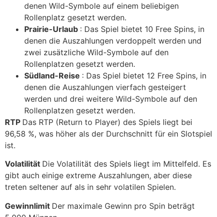
denen Wild-Symbole auf einem beliebigen
Rollenplatz gesetzt werden.
Prairie-Urlaub
: Das Spiel bietet 10 Free Spins, in
denen die Auszahlungen verdoppelt werden und
zwei zusätzliche Wild-Symbole auf den
Rollenplatzen gesetzt werden.
Südland-Reise
: Das Spiel bietet 12 Free Spins, in
denen die Auszahlungen vierfach gesteigert
werden und drei weitere Wild-Symbole auf den
Rollenplatzen gesetzt werden.
RTP
Das RTP (Return to Player) des Spiels liegt bei
96,58 %, was höher als der Durchschnitt für ein Slotspiel
ist.
Volatilität
Die Volatilität des Spiels liegt im Mittelfeld. Es
gibt auch einige extreme Auszahlungen, aber diese
treten seltener auf als in sehr volatilen Spielen.
Gewinnlimit
Der maximale Gewinn pro Spin beträgt