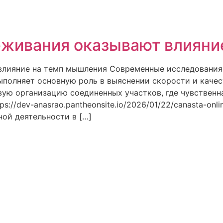
еживания оказывают влияни
лияние на темп мышления Современные исследования 
ыполняет основную роль в выяснении скорости и каче
ую организацию соединенных участков, где чувственна
s://dev-anasrao.pantheonsite.io/2026/01/22/canasta-onlin
ной деятельности в […]