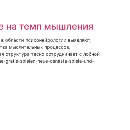
е на темп мышления
в области психонейрологии выявляют,
ства мыслительных процессов.
я структура тесно сотрудничает с лобной
e-gratis-spielen-neue-canasta-spiele-und-