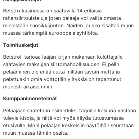
Betstro kasinossa on saatavilla 14 erilaisia
rahansiirtouisteluja joten pelaaja voi valita omasta
mielestään suosikkijouton. Näiden joukko sisältää muun
muassa tärkeimpiä eurooppalaisyhtiöitä.
Toimitusketjut
Betstroll tarjoaa laajan kirjan mukanaan kuluttajalle
saatavien maksujen siirtomahdollisuuden. Ei pelin
pelaaminen ole enää uutta millään tavoin mutta jo
pelattuakin omia voittotilin ylityksiä on tapahtunut
monesti aikaisemmin.
Kumppanimenetelmät
Pelaajaan saatetaan esimerkiksi tarjoilla kasinoa vastaan
tulevia kisoja, ja niitä voi myös käydä tutustumassa
etusivulle. Moni pelaajan keskeisiin näytöihän seurataan
muun muassa tämän osalta.