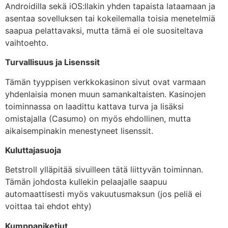
Androidilla sekä iOS:llakin yhden tapaista lataamaan ja
asentaa sovelluksen tai kokeilemalla toisia menetelmiä
saapua pelattavaksi, mutta tämä ei ole suositeltava
vaihtoehto.
Turvallisuus ja Lisenssit
Tämän tyyppisen verkkokasinon sivut ovat varmaan
yhdenlaisia monen muun samankaltaisten. Kasinojen
toiminnassa on laadittu kattava turva ja lisäksi
omistajalla (Casumo) on myös ehdollinen, mutta
aikaisempinakin menestyneet lisenssit.
Kuluttajasuoja
Betstroll ylläpitää sivuilleen tätä liittyvän toiminnan.
Tämän johdosta kullekin pelaajalle saapuu
automaattisesti myös vakuutusmaksun (jos peliä ei
voittaa tai ehdot ehty)
Kumppaniketjut