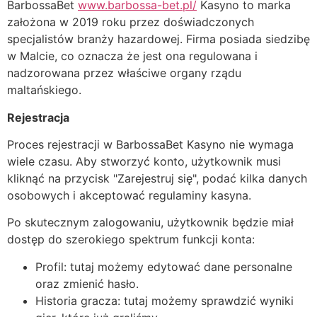
BarbossaBet
www.barbossa-bet.pl/
Kasyno to marka
założona w 2019 roku przez doświadczonych
specjalistów branży hazardowej. Firma posiada siedzibę
w Malcie, co oznacza że jest ona regulowana i
nadzorowana przez właściwe organy rządu
maltańskiego.
Rejestracja
Proces rejestracji w BarbossaBet Kasyno nie wymaga
wiele czasu. Aby stworzyć konto, użytkownik musi
kliknąć na przycisk "Zarejestruj się", podać kilka danych
osobowych i akceptować regulaminy kasyna.
Po skutecznym zalogowaniu, użytkownik będzie miał
dostęp do szerokiego spektrum funkcji konta:
Profil: tutaj możemy edytować dane personalne
oraz zmienić hasło.
Historia gracza: tutaj możemy sprawdzić wyniki