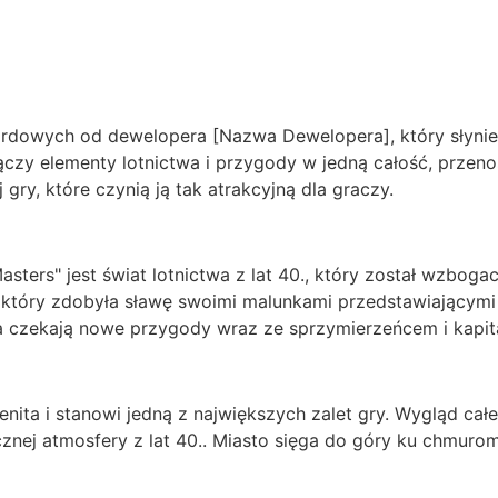
ardowych od dewelopera [Nazwa Dewelopera], który słynie
 łączy elementy lotnictwa i przygody w jedną całość, przen
gry, które czynią ją tak atrakcyjną dla graczy.
sters" jest świat lotnictwa z lat 40., który został wzbo
, który zdobyła sławę swoimi malunkami przedstawiającymi 
a czekają nowe przygody wraz ze sprzymierzeńcem i kapit
ienita i stanowi jedną z największych zalet gry. Wygląd ca
cznej atmosfery z lat 40.. Miasto sięga do góry ku chmuro