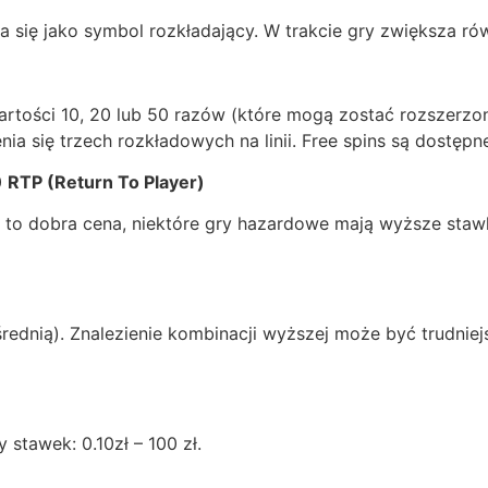
a się jako symbol rozkładający. W trakcie gry zwiększa r
artości 10, 20 lub 50 razów (które mogą zostać rozszerzo
a się trzech rozkładowych na linii. Free spins są dostępne
0
RTP (Return To Player)
 to dobra cena, niektóre gry hazardowe mają wyższe stawk
dnią). Znalezienie kombinacji wyższej może być trudniejsze
 stawek: 0.10zł – 100 zł.