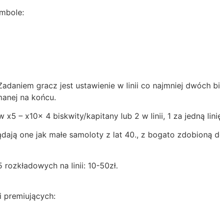
ymbole:
Zadaniem gracz jest ustawienie w linii co najmniej dwóch 
manej na końcu.
x5 – x10x 4 biskwity/kapitany lub 2 w linii, 1 za jedną l
ają one jak małe samoloty z lat 40., z bogato zdobioną d
rozkładowych na linii: 10-50zł.
i premiujących: