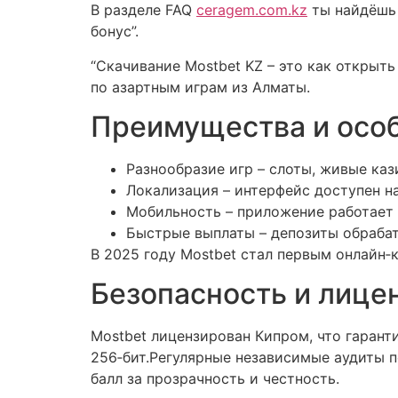
В разделе FAQ
ceragem.com.kz
ты найдёшь 
бонус”.
“Скачивание Mostbet KZ – это как открыт
по азартным играм из Алматы.
Преимущества и особ
Разнообразие игр – слоты, живые каз
Локализация – интерфейс доступен н
Мобильность – приложение работает 
Быстрые выплаты – депозиты обрабат
В 2025 году Mostbet стал первым онлайн‑
Безопасность и лицен
Mostbet лицензирован Кипром, что гаран
256‑бит.Регулярные независимые аудиты 
балл за прозрачность и честность.