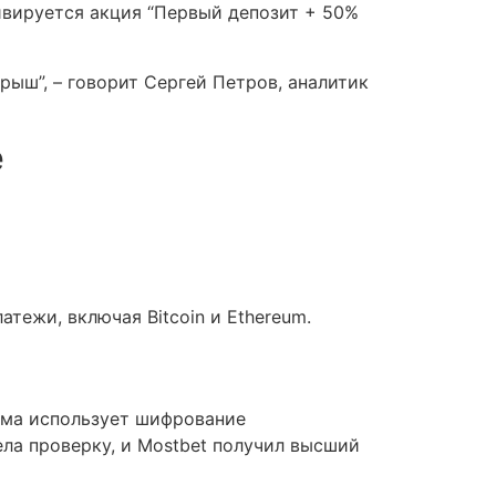
ивируется акция “Первый депозит + 50%
рыш”, – говорит Сергей Петров, аналитик
е
тежи, включая Bitcoin и Ethereum.
рма использует шифрование
ла проверку, и Mostbet получил высший