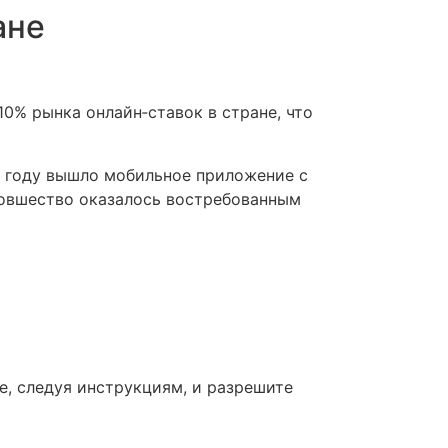
ане
10% рынка онлайн‑ставок в стране, что
4 году вышло мобильное приложение с
новшество оказалось востребованным
, следуя инструкциям, и разрешите