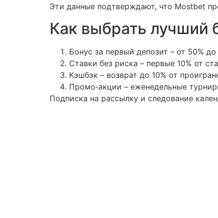
Эти данные подтверждают, что Mostbet п
Как выбрать лучший 
Бонус за первый депозит – от 50% до
Ставки без риска – первые 10% от ст
Кэшбэк – возврат до 10% от проигран
Промо‑акции – еженедельные турниры
Подписка на рассылку и следование кале