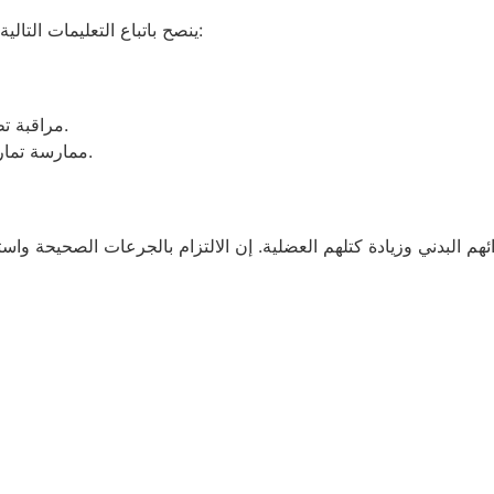
للحصول على أفضل النتائج من Testomed Pp 100، ينصح باتباع التعليمات التالية:
مراقبة تطورات الجسم والتأكد من عدم وجود آثار جانبية.
ممارسة تمارين القوة والنظام الغذائي المتوازن لدعم النتائج.