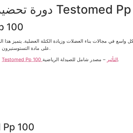
 الأنسولين باستخدام Testomed Pp 100
مقدمة حو
على مادة التستوستيرون فينيل بروبيونات، مما يجعله خيارًا شائعًا بين الرياضيين.
– مصدر شامل للصيدلة الرياضية.
Testomed Pp 100 التأثير
ستجد معلومات مفصلة عن Testomed Pp 100 على
كيفية استخدام