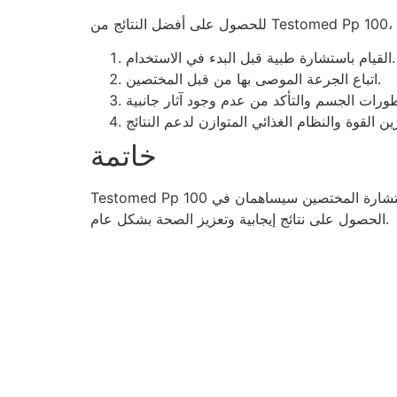
القيام باستشارة طبية قبل البدء في الاستخدام.
اتباع الجرعة الموصى بها من قبل المختصين.
خاتمة
Testomed Pp 100 يُعتبر خياراً فعالًا للرياضيين الذين يسعون لتحسين أدائهم البدني وزيادة كتلهم العضلية. إن الالتزام بالجرعات الصحيحة واستشارة المختصين سيساهمان في
الحصول على نتائج إيجابية وتعزيز الصحة بشكل عام.